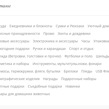
талог
суда
Ежедневники и блокноты
Сумки и Рюкзаки
Уютный дом
исные принадлежности
Промо
Зонты и дождевики
ловые аксессуары
Электроника и аксессуары
Часы
Упаковк
вогодние подарки
Ручки и карандаши
Спорт и отдых
жда (Ветровки, толстовки и прочее)
Футболки и поло
Шильд
сметика и наборы
Инструменты, мультитулы,ножи, фонари
мосы, термокружки, фляги, бутылки
Брелоки
Пледы
USB Фл
лиграфические изделия
Награды
Подарочные наборы
итные подарки
Cъедобные подарки
Новинки
вары для домашних животных