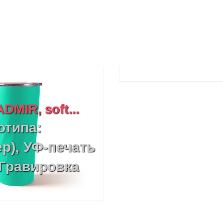
MIR, soft...
отипа:
р), УФ-печать
 Гравировка