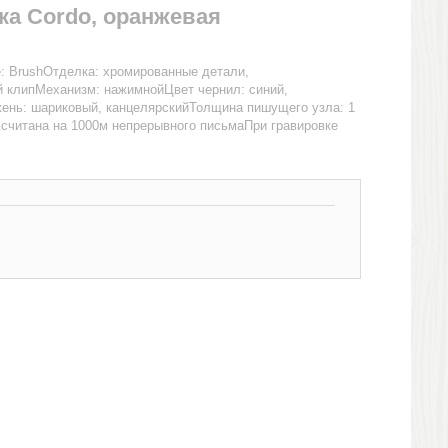
ка Cordo, оранжевая
: BrushОтделка: хромированные детали,
 клипМеханизм: нажимнойЦвет чернил: синий,
жень: шариковый, канцелярскийТолщина пишущего узла: 1
считана на 1000м непрерывного письмаПри гравировке