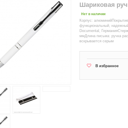
Шариковая руч
Нет в наличии
Корпус: алюминийПокрытие
функциональный, надежный
Documental, ГерманияСтер
ммДлина письма: ручка рас
вскрывается серым
В избранное