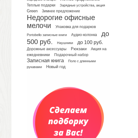
Теплые подарки
Зарядные устройства, акция
Планинги датированные
Green
Зимнее предложение
Планинги недатированные
Недорогие офисные
Телефонные книжки
мелочи
Упаковка для подарков
Еженедельники
до
Portobello записные книги
Аудио-колонка
Органайзер на ежедневник
500 руб.
до 100 руб.
Наушники
Сумки и Рюкзаки
Рюкзаки
Дорожные аксессуары
Акция на
Сумки для планшетов и ноутбуков
Подарочный набор
ежедневники
Рюкзаки
Записная книга
Поло с длинными
Конференц-сумки
Новый год
рукавами
Чемоданы
Сумки для покупок промо
Несессеры и косметички
Сумки спортивные
Сумки дорожные
Портфели
Чехлы для планшетов и ноутбуков
Сумка на пояс или шею
Аксессуары