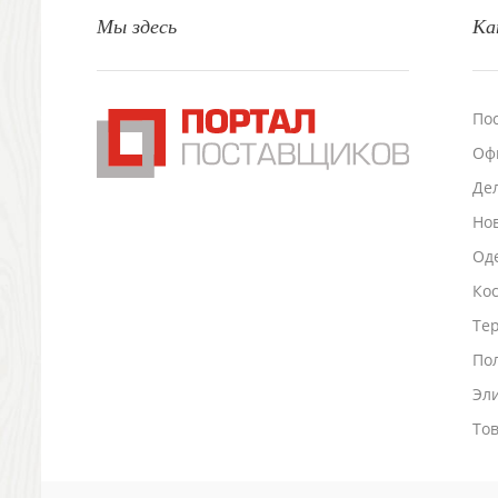
Настольные аксессуары
Мы здесь
Ка
Настольные календари
Подставки для визиток записок телефонов
Канцтовары
По
Промо
Антистрессы
Оф
Светоотражатели
Де
Зажигалки
Но
Зеркала и косметички
Оде
Открывашки
Промо-мелочи
Ко
Зонты и дождевики
Тер
Зонты-трости
По
Складные зонты
Дождевики
Эл
Деловые аксессуары
То
Дорожные органайзеры
Обложки для документов
Зажимы для купюр