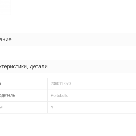
ание
ктеристики, детали
л
206011.070
одитель
Portobello
ы
//