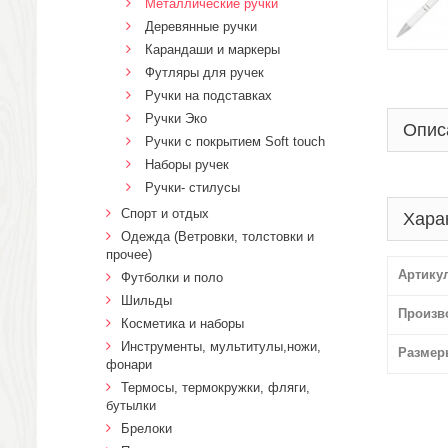
Металлические ручки
Деревянные ручки
Карандаши и маркеры
Футляры для ручек
Ручки на подставках
Ручки Эко
Опис
Ручки с покрытием Soft touch
Наборы ручек
Ручки- стилусы
Спорт и отдых
Хара
Одежда (Ветровки, толстовки и
прочее)
Артику
Футболки и поло
Шильды
Произв
Косметика и наборы
Инструменты, мультитулы,ножи,
Размер
фонари
Термосы, термокружки, фляги,
бутылки
Брелоки