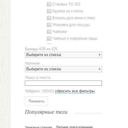
Стаканы TO GO
Кружки из стекла
Бокалы для вина и пива
Упаковка для посуды
Чайники
Чайные и кофейные пары
Металлическая посуда
Бренды
635 из 635
Наборы посуды
Выберите из списка
Предметы сервировки
Наличие
Стаканы
Выберите из списка
Эко кружки
Поиск в тексте
ЕВРОПОСУДА
Аксессуары
Найдено :165421
сбросить все фильтры
Ежедневники и блокноты
Блокноты
Показать
Ежедневники полудатированные
Популярные теги
Датированные ежедневники
Ежедневники недатированные
Летнее предложение
Планинги и телефонные книжки
Зарядные станции