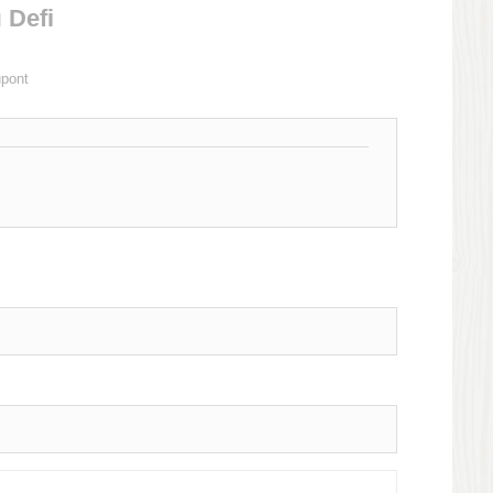
 Defi
upont