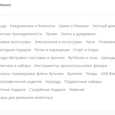
талог
суда
Ежедневники и блокноты
Сумки и Рюкзаки
Уютный дом
исные принадлежности
Промо
Зонты и дождевики
ловые аксессуары
Электроника и аксессуары
Часы
Упаковк
вогодние подарки
Ручки и карандаши
Спорт и отдых
жда (Ветровки, толстовки и прочее)
Футболки и поло
Шильд
сметика и наборы
Инструменты, мультитулы,ножи, фонари
мосы, термокружки, фляги, бутылки
Брелоки
Пледы
USB Фл
лиграфические изделия
Награды
Подарочные наборы
итные подарки
Cъедобные подарки
Новинки
вары для домашних животных