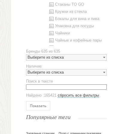
Стаканы TO GO
Кружки из стекла
Бокалы для вина и пива
Упаковка для посуды
Чайники
Чайные и кофейные пары
Металлическая посуда
Бренды
635 из 635
Наборы посуды
Выберите из списка
Предметы сервировки
Наличие
Стаканы
Выберите из списка
Эко кружки
Поиск в тексте
ЕВРОПОСУДА
Аксессуары
Найдено :165421
сбросить все фильтры
Ежедневники и блокноты
Блокноты
Показать
Ежедневники полудатированные
Популярные теги
Датированные ежедневники
Ежедневники недатированные
Планинги и телефонные книжки
Зарядные станции
Поло с длинными рукавами