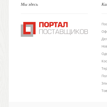
Мы здесь
Ка
Настольные аксессуары
Настольные календари
Подставки для визиток записок телефонов
Канцтовары
По
Промо
Оф
Антистрессы
Светоотражатели
Де
Зажигалки
Но
Зеркала и косметички
Оде
Открывашки
Ко
Промо-мелочи
Зонты и дождевики
Тер
Зонты-трости
По
Складные зонты
Эл
Дождевики
Деловые аксессуары
То
Дорожные органайзеры
Обложки для документов
Зажимы для купюр