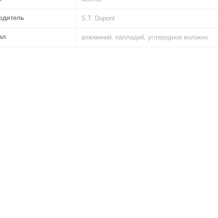
одитель
S.T. Dupont
ал
алюминий, палладий, углеродное волокно