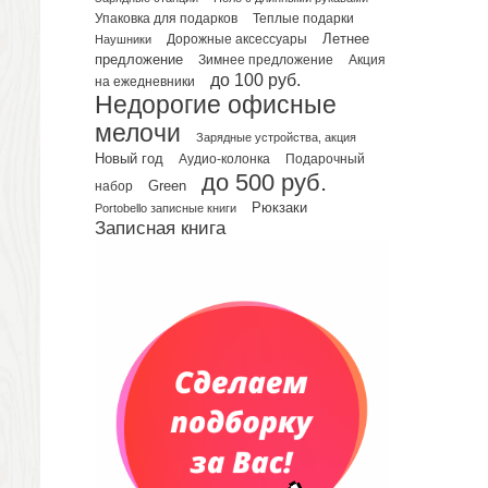
Упаковка для подарков
Теплые подарки
Планинги датированные
Летнее
Наушники
Дорожные аксессуары
Планинги недатированные
предложение
Зимнее предложение
Акция
Телефонные книжки
до 100 руб.
на ежедневники
Недорогие офисные
Еженедельники
мелочи
Органайзер на ежедневник
Зарядные устройства, акция
Сумки и Рюкзаки
Новый год
Подарочный
Аудио-колонка
до 500 руб.
Сумки для планшетов и ноутбуков
Green
набор
Рюкзаки
Рюкзаки
Portobello записные книги
Записная книга
Конференц-сумки
Чемоданы
Сумки для покупок промо
Несессеры и косметички
Сумки спортивные
Сумки дорожные
Портфели
Чехлы для планшетов и ноутбуков
Сумка на пояс или шею
Аксессуары