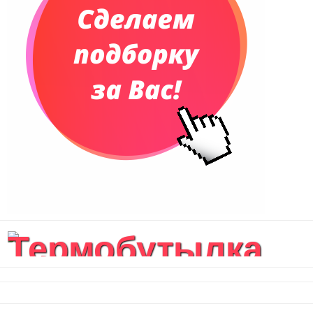
Термобутылка
вакуумная
герметичная...