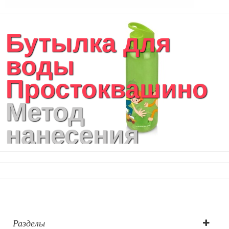
Аксессуары
Женские сумки
Бутылка для
Уютный дом
Текстиль для ванной комнаты
воды
Кухонные приспособления
Кухонный текстиль
Простоквашино
Ножи разделочные доски
Фоторамки и фотоальбомы
Метод
Уход за обувью
Игрушки
нанесения
Шкатулки
Декоративные подушки
логотипа: УФ-
Интерьерные подарки
Винные аксессуары оптом
печать круговая
Свет
Природа и быт
Свечи и подсвечники
Садовый инвентарь
Разделы