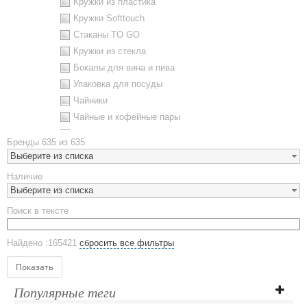
Кружки из пластика
Кружки Softtouch
Стаканы TO GO
Кружки из стекла
Бокалы для вина и пива
Упаковка для посуды
Чайники
Чайные и кофейные пары
Металлическая посуда
Бренды
635 из 635
Наборы посуды
Выберите из списка
Предметы сервировки
Наличие
Стаканы
Выберите из списка
Эко кружки
Поиск в тексте
ЕВРОПОСУДА
Аксессуары
Найдено :165421
сбросить все фильтры
Ежедневники и блокноты
Блокноты
Показать
Ежедневники полудатированные
Популярные теги
Датированные ежедневники