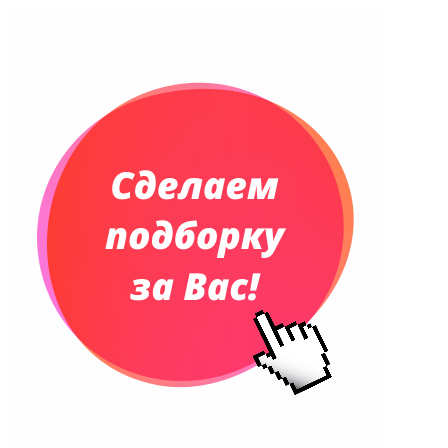
Ежедневники недатированные
Планинги и телефонные книжки
Планинги датированные
Планинги недатированные
Телефонные книжки
Еженедельники
Органайзер на ежедневник
Сумки и Рюкзаки
Сумки для планшетов и ноутбуков
Рюкзаки
Конференц-сумки
Чемоданы
Сумки для покупок промо
Несессеры и косметички
Сумки спортивные
Сумки дорожные
Портфели
Чехлы для планшетов и ноутбуков
Сумка на пояс или шею