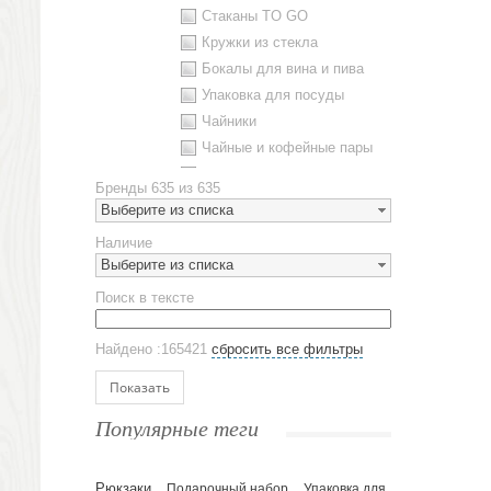
Стаканы TO GO
Кружки из стекла
Бокалы для вина и пива
Упаковка для посуды
Чайники
Чайные и кофейные пары
Металлическая посуда
Бренды
635 из 635
Наборы посуды
Выберите из списка
Предметы сервировки
Наличие
Стаканы
Выберите из списка
Эко кружки
Поиск в тексте
ЕВРОПОСУДА
Аксессуары
Найдено :165421
сбросить все фильтры
Ежедневники и блокноты
Блокноты
Показать
Ежедневники полудатированные
Популярные теги
Датированные ежедневники
Ежедневники недатированные
Рюкзаки
Подарочный набор
Упаковка для
Планинги и телефонные книжки