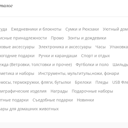
талог
суда
Ежедневники и блокноты
Сумки и Рюкзаки
Уютный дом
исные принадлежности
Промо
Зонты и дождевики
ловые аксессуары
Электроника и аксессуары
Часы
Упаковк
вогодние подарки
Ручки и карандаши
Спорт и отдых
жда (Ветровки, толстовки и прочее)
Футболки и поло
Шильд
сметика и наборы
Инструменты, мультитулы,ножи, фонари
мосы, термокружки, фляги, бутылки
Брелоки
Пледы
USB Фл
лиграфические изделия
Награды
Подарочные наборы
итные подарки
Cъедобные подарки
Новинки
вары для домашних животных