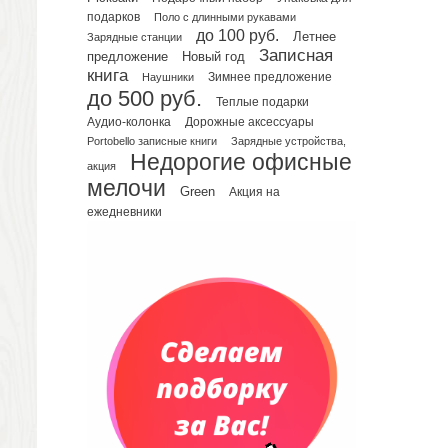
подарков
Поло с длинными рукавами
Планинги датированные
до 100 руб.
Летнее
Зарядные станции
Планинги недатированные
Записная
предложение
Новый год
Телефонные книжки
книга
Зимнее предложение
Наушники
до 500 руб.
Еженедельники
Теплые подарки
Органайзер на ежедневник
Аудио-колонка
Дорожные аксессуары
Portobello записные книги
Зарядные устройства,
Сумки и Рюкзаки
Недорогие офисные
Сумки для планшетов и ноутбуков
акция
мелочи
Рюкзаки
Green
Акция на
ежедневники
Конференц-сумки
Чемоданы
Сумки для покупок промо
Несессеры и косметички
Сумки спортивные
Сумки дорожные
Портфели
Чехлы для планшетов и ноутбуков
Сумка на пояс или шею
Аксессуары