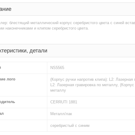
ание
лер: блестящий металлический корпус серебристого цвета с синей встав
и наконечниками и клипом серебристого цвета.
ктеристики, детали
л
NS5565
ние лого
(Корпус ручки напротив клипа): L2: Лазерная 
L2: Лазерная гравировка по металлу, (Корпус 
металлу
одитель
CERRUTI 1881
ал
Металл/лак
серебристый с синим