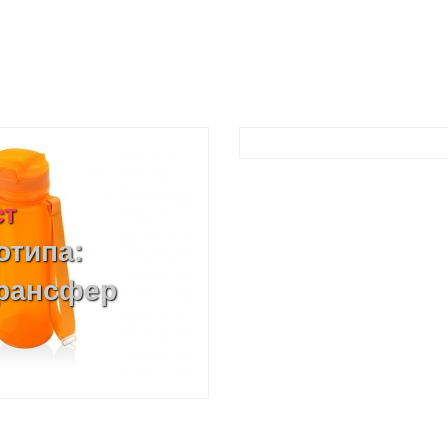
ст
отипа:
трансфер