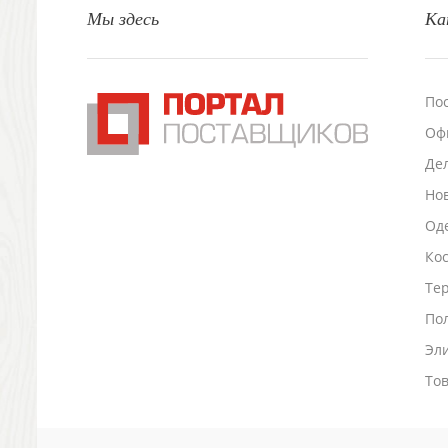
Мы здесь
Ка
Настольные аксессуары
Настольные календари
Подставки для визиток записок телефонов
Канцтовары
По
Промо
Оф
Антистрессы
Светоотражатели
Де
Зажигалки
Но
Зеркала и косметички
Оде
Открывашки
Промо-мелочи
Ко
Зонты и дождевики
Тер
Зонты-трости
По
Складные зонты
Эл
Дождевики
Деловые аксессуары
То
Дорожные органайзеры
Обложки для документов
Зажимы для купюр