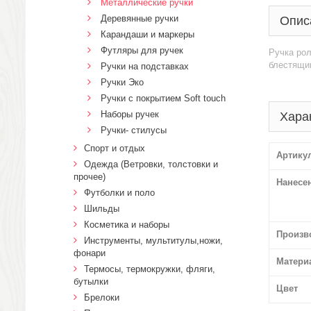
Металлические ручки
Деревянные ручки
Опис
Карандаши и маркеры
Футляры для ручек
Ручка рол
блестящим
Ручки на подставках
Ручки Эко
Ручки с покрытием Soft touch
Наборы ручек
Хара
Ручки- стилусы
Спорт и отдых
Артику
Одежда (Ветровки, толстовки и
прочее)
Нанесе
Футболки и поло
Шильды
Косметика и наборы
Произв
Инструменты, мультитулы,ножи,
фонари
Матери
Термосы, термокружки, фляги,
бутылки
Цвет
Брелоки