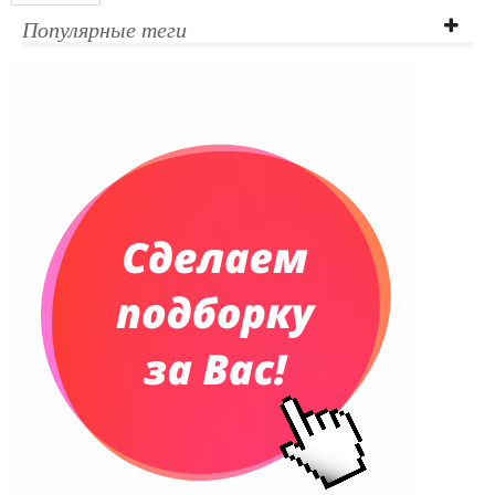
Ежедневники полудатированные
Популярные теги
Датированные ежедневники
Ежедневники недатированные
Планинги и телефонные книжки
Планинги датированные
Планинги недатированные
Телефонные книжки
Еженедельники
Органайзер на ежедневник
Сумки и Рюкзаки
Сумки для планшетов и ноутбуков
Рюкзаки
Конференц-сумки
Чемоданы
Сумки для покупок промо
Несессеры и косметички
Сумки спортивные
Сумки дорожные
Портфели