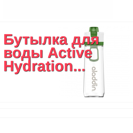
Чехлы для планшетов и ноутбуков
Сумка на пояс или шею
Аксессуары
Женские сумки
Бутылка для
Уютный дом
Текстиль для ванной комнаты
воды Active
Кухонные приспособления
Кухонный текстиль
Hydration...
Ножи разделочные доски
Фоторамки и фотоальбомы
Уход за обувью
Игрушки
Шкатулки
Декоративные подушки
Интерьерные подарки
Винные аксессуары оптом
Свет
Природа и быт