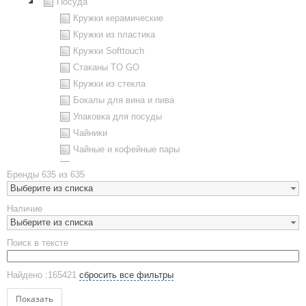
Посуда
Кружки керамические
Кружки из пластика
Кружки Softtouch
Стаканы TO GO
Кружки из стекла
Бокалы для вина и пива
Упаковка для посуды
Чайники
Чайные и кофейные пары
Металлическая посуда
Бренды
635 из 635
Наборы посуды
Выберите из списка
Предметы сервировки
Наличие
Стаканы
Выберите из списка
Эко кружки
Поиск в тексте
ЕВРОПОСУДА
Аксессуары
Найдено :165421
сбросить все фильтры
Ежедневники и блокноты
Блокноты
Показать