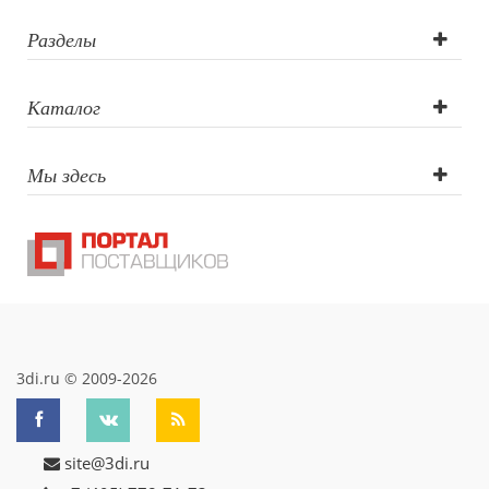
Свечи и подсвечники
Садовый инвентарь
Разделы
Домашний текстиль
Офисные принадлежности
Каталог
Настольные аксессуары
Настольные календари
Подставки для визиток записок телефонов
Мы здесь
Канцтовары
Промо
Антистрессы
Светоотражатели
Зажигалки
Зеркала и косметички
Открывашки
Промо-мелочи
3di.ru © 2009-2026
Зонты и дождевики
Зонты-трости
Складные зонты
site@3di.ru
Дождевики