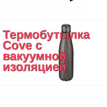
Термобутылка
Cove с
вакуумной
изоляцией