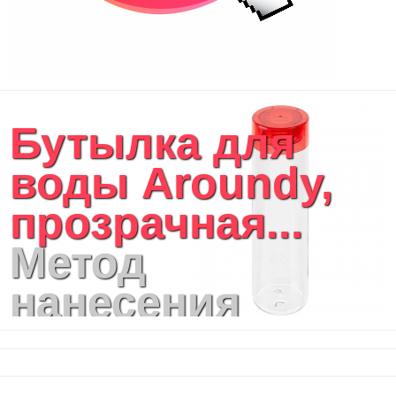
Бутылка для
воды Aroundy,
прозрачная...
Метод
нанесения
логотипа: УФ-
печать,