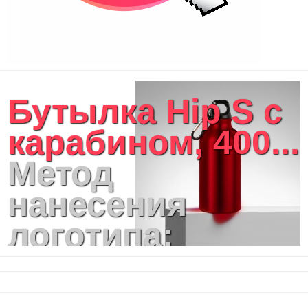
Бутылка Hip S с
карабином, 400...
Метод
нанесения
логотипа:
Тампопечать,
Гравировка