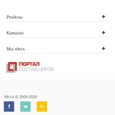
круговая (CO2
лазер), УФ-
Разделы
печать, УФ DTF
Каталог
печать,
Мы здесь
Гравировка XL
(СО2),
Трафаретная
печать круговая,
УФ-печать
3di.ru © 2009-2026
круговая,