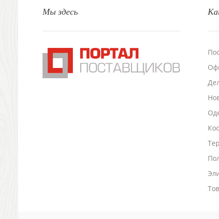
Настольные аксессуары
Мы здесь
Ка
Настольные календари
Подставки для визиток записок телефонов
Канцтовары
По
Промо
Антистрессы
Оф
Светоотражатели
Де
Зажигалки
Но
Зеркала и косметички
Оде
Открывашки
Промо-мелочи
Ко
Зонты и дождевики
Тер
Зонты-трости
По
Складные зонты
Дождевики
Эл
Деловые аксессуары
То
Дорожные органайзеры
Обложки для документов
Зажимы для купюр