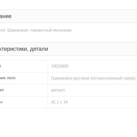
ание
stol. Шариковая, поворотный механизм.
ктеристики, детали
л
10633400
ние лого
Гравировка круговая (оптоволоконный лазер),
ал
металл
ы
d1,1 х 14