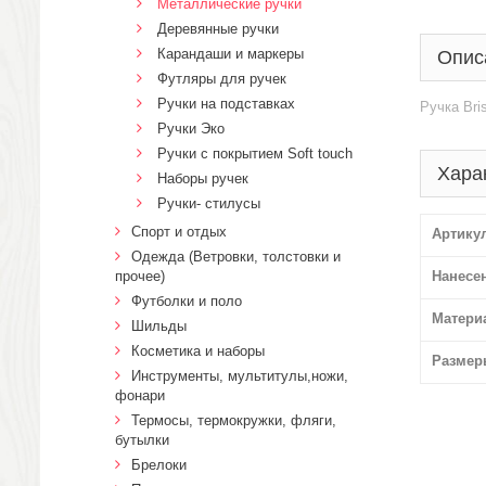
Металлические ручки
Деревянные ручки
Карандаши и маркеры
Опис
Футляры для ручек
Ручки на подставках
Ручка Bri
Ручки Эко
Ручки с покрытием Soft touch
Хара
Наборы ручек
Ручки- стилусы
Спорт и отдых
Артику
Одежда (Ветровки, толстовки и
прочее)
Нанесе
Футболки и поло
Матери
Шильды
Косметика и наборы
Размер
Инструменты, мультитулы,ножи,
фонари
Термосы, термокружки, фляги,
бутылки
Брелоки