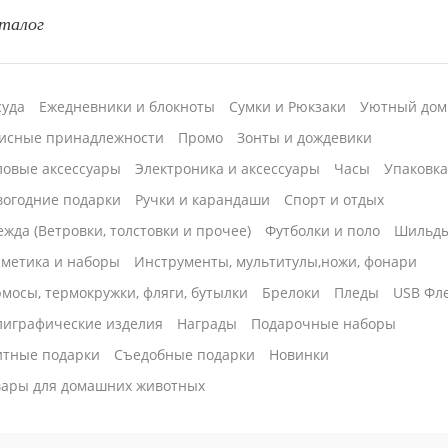
талог
суда
Ежедневники и блокноты
Сумки и Рюкзаки
Уютный дом
исные принадлежности
Промо
Зонты и дождевики
ловые аксессуары
Электроника и аксессуары
Часы
Упаковк
вогодние подарки
Ручки и карандаши
Спорт и отдых
жда (Ветровки, толстовки и прочее)
Футболки и поло
Шильд
сметика и наборы
Инструменты, мультитулы,ножи, фонари
мосы, термокружки, фляги, бутылки
Брелоки
Пледы
USB Фл
лиграфические изделия
Награды
Подарочные наборы
итные подарки
Cъедобные подарки
Новинки
вары для домашних животных