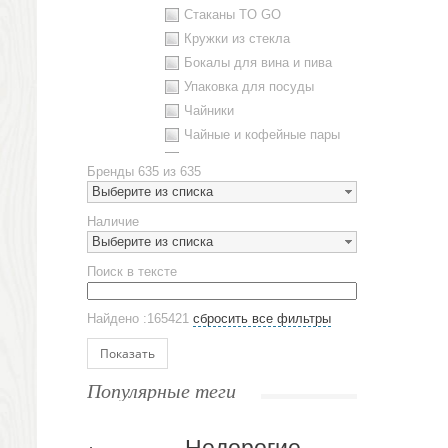
Стаканы TO GO
Кружки из стекла
Бокалы для вина и пива
Упаковка для посуды
Чайники
Чайные и кофейные пары
Металлическая посуда
Бренды
635 из 635
Наборы посуды
Выберите из списка
Предметы сервировки
Наличие
Стаканы
Выберите из списка
Эко кружки
Поиск в тексте
ЕВРОПОСУДА
Аксессуары
Найдено :165421
сбросить все фильтры
Ежедневники и блокноты
Блокноты
Показать
Ежедневники полудатированные
Популярные теги
Датированные ежедневники
Ежедневники недатированные
Планинги и телефонные книжки