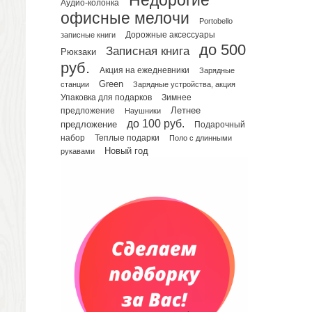
Недорогие
Аудио-колонка
офисные мелочи
Планинги датированные
Portobello
Планинги недатированные
записные книги
Дорожные аксессуары
до 500
Телефонные книжки
Записная книга
Рюкзаки
руб.
Еженедельники
Акция на ежедневники
Зарядные
Органайзер на ежедневник
Green
станции
Зарядные устройства, акция
Упаковка для подарков
Зимнее
Сумки и Рюкзаки
Летнее
предложение
Наушники
Сумки для планшетов и ноутбуков
до 100 руб.
предложение
Подарочный
Рюкзаки
набор
Теплые подарки
Поло с длинными
Конференц-сумки
Новый год
рукавами
Чемоданы
Сумки для покупок промо
Несессеры и косметички
Сумки спортивные
Сумки дорожные
Портфели
Чехлы для планшетов и ноутбуков
Сумка на пояс или шею
Аксессуары