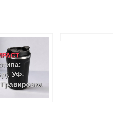
MPACT
отипа:
р), УФ-
 Гравировка