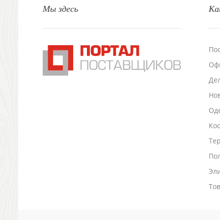
Мы здесь
Ка
Настольные аксессуары
Настольные календари
Подставки для визиток записок телефонов
Канцтовары
По
Промо
Оф
Антистрессы
Светоотражатели
Де
Зажигалки
Но
Зеркала и косметички
Оде
Открывашки
Ко
Промо-мелочи
Зонты и дождевики
Тер
Зонты-трости
По
Складные зонты
Эл
Дождевики
Деловые аксессуары
То
Дорожные органайзеры
Обложки для документов
Зажимы для купюр