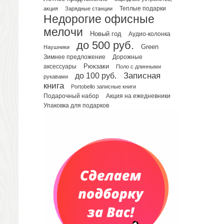
акция
Зарядные станции
Теплые подарки
Планинги датированные
Недорогие офисные
Планинги недатированные
мелочи
Новый год
Аудио-колонка
Телефонные книжки
до 500 руб.
Green
Еженедельники
Наушники
Зимнее предложение
Дорожные
Органайзер на ежедневник
Рюкзаки
аксессуары
Поло с длинными
Сумки и Рюкзаки
до 100 руб.
Записная
рукавами
Сумки для планшетов и ноутбуков
книга
Portobello записные книги
Рюкзаки
Подарочный набор
Акция на ежедневники
Упаковка для подарков
Конференц-сумки
Чемоданы
Сумки для покупок промо
Несессеры и косметички
Сумки спортивные
Сумки дорожные
Портфели
Чехлы для планшетов и ноутбуков
Сумка на пояс или шею
Аксессуары