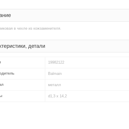
ание
иковая в чехле из кожзаменителя.
ктеристики, детали
л
19982122
одитель
Balmain
ал
металл
ы
d1,3 х 14,2