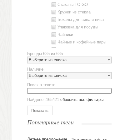
Стаканы TO GO
Кружки из стекла
Бокалы для вина и пива
Упаковка для посуды
Чайники
Чайные и кофейные пары
Металлическая посуда
Бренды
635 из 635
Наборы посуды
Выберите из списка
Предметы сервировки
Наличие
Стаканы
Выберите из списка
Эко кружки
Поиск в тексте
ЕВРОПОСУДА
Аксессуары
Найдено :165421
сбросить все фильтры
Ежедневники и блокноты
Блокноты
Показать
Ежедневники полудатированные
Популярные теги
Датированные ежедневники
Ежедневники недатированные
Летнее предложение
Планинги и телефонные книжки
Зарядные устройства,