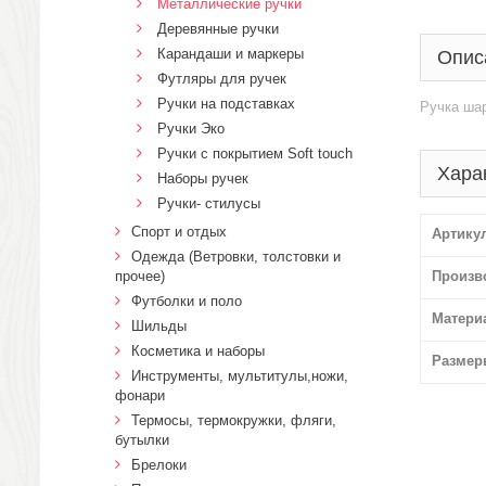
Металлические ручки
Деревянные ручки
Карандаши и маркеры
Опис
Футляры для ручек
Ручки на подставках
Ручка шар
Ручки Эко
Ручки с покрытием Soft touch
Хара
Наборы ручек
Ручки- стилусы
Спорт и отдых
Артику
Одежда (Ветровки, толстовки и
прочее)
Произв
Футболки и поло
Матери
Шильды
Косметика и наборы
Размер
Инструменты, мультитулы,ножи,
фонари
Термосы, термокружки, фляги,
бутылки
Брелоки