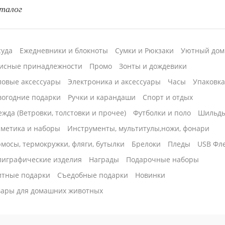
талог
суда
Ежедневники и блокноты
Сумки и Рюкзаки
Уютный дом
исные принадлежности
Промо
Зонты и дождевики
ловые аксессуары
Электроника и аксессуары
Часы
Упаковк
вогодние подарки
Ручки и карандаши
Спорт и отдых
жда (Ветровки, толстовки и прочее)
Футболки и поло
Шильд
сметика и наборы
Инструменты, мультитулы,ножи, фонари
мосы, термокружки, фляги, бутылки
Брелоки
Пледы
USB Фл
лиграфические изделия
Награды
Подарочные наборы
итные подарки
Cъедобные подарки
Новинки
вары для домашних животных