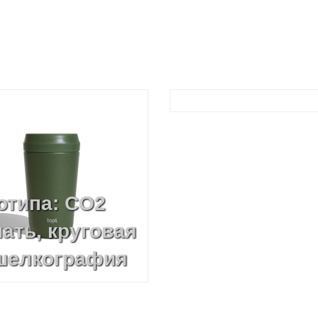
отипа: CO2
ать, круговая
 шелкография