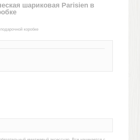
еская шариковая Parisien в
робке
 подарочной коробке
 обязательный имиджевый аксессуар. Все начинается с