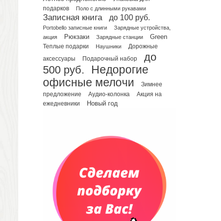
подарков
Поло с длинными рукавами
Планинги датированные
Записная книга
до 100 руб.
Планинги недатированные
Portobello записные книги
Зарядные устройства,
Телефонные книжки
Рюкзаки
Green
акция
Зарядные станции
Еженедельники
Теплые подарки
Наушники
Дорожные
до
Органайзер на ежедневник
Подарочный набор
аксессуары
500 руб.
Недорогие
Сумки и Рюкзаки
офисные мелочи
Сумки для планшетов и ноутбуков
Зимнее
Рюкзаки
предложение
Аудио-колонка
Акция на
Новый год
ежедневники
Конференц-сумки
Чемоданы
Сумки для покупок промо
Несессеры и косметички
Сумки спортивные
Сумки дорожные
Портфели
Чехлы для планшетов и ноутбуков
Сумка на пояс или шею
Аксессуары