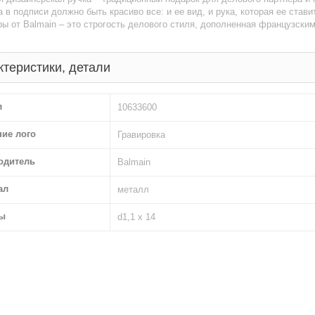
а в подписи должно быть красиво все: и ее вид, и рука, которая ее стави
ы от Balmain – это строгость делового стиля, дополненная французски
ктеристики, детали
л
10633600
ние лого
Гравировка
одитель
Balmain
ал
металл
ы
d1,1 х 14