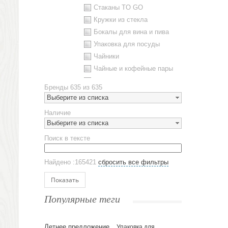
Стаканы TO GO
Кружки из стекла
Бокалы для вина и пива
Упаковка для посуды
Чайники
Чайные и кофейные пары
Металлическая посуда
Бренды
635 из 635
Наборы посуды
Выберите из списка
Предметы сервировки
Наличие
Стаканы
Выберите из списка
Эко кружки
Поиск в тексте
ЕВРОПОСУДА
Аксессуары
Найдено :165421
сбросить все фильтры
Ежедневники и блокноты
Блокноты
Показать
Ежедневники полудатированные
Популярные теги
Датированные ежедневники
Ежедневники недатированные
Летнее предложение
Упаковка для
Планинги и телефонные книжки