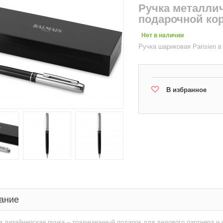
Ручка металлич
подарочной ко
Нет в наличии
Ручка шариковая Parisien в
В избранное
ание
 дизайнерская ручка – традиционный подарок для делового партнера и