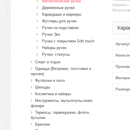
Металлические ручки
подписи, 
Деревянные ручки
Аксессуар
Карандаши и маркеры
Футляры для ручек
Хара
Ручки на подставках
Ручки Эко
Ручки с покрытием Soft touch
Артику
Наборы ручек
Ручки- стилусы
Нанесе
Спорт и отдых
Произв
Одежда (Ветровки, толстовки и
прочее)
Матери
Футболки и поло
Шильды
Размер
Косметика и наборы
Инструменты, мультитулы,ножи,
фонари
Термосы, термокружки, фляги,
бутылки
Брелоки