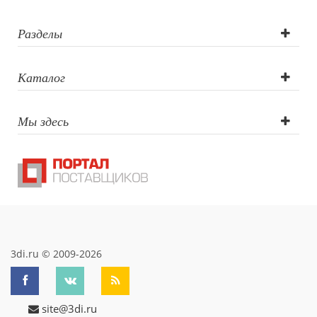
печать круговая,
Тампопечать,
Разделы
Термотрансфер,
Каталог
Деколь
Мы здесь
3di.ru © 2009-2026
site@3di.ru