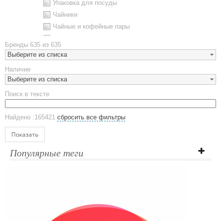
Упаковка для посуды
Чайники
Чайные и кофейные пары
Металлическая посуда
Бренды
635 из 635
Наборы посуды
Выберите из списка
Предметы сервировки
Наличие
Стаканы
Выберите из списка
Эко кружки
Поиск в тексте
ЕВРОПОСУДА
Аксессуары
Найдено :165421
сбросить все фильтры
Ежедневники и блокноты
Блокноты
Показать
Ежедневники полудатированные
Популярные теги
Датированные ежедневники
Ежедневники недатированные
Планинги и телефонные книжки
Планинги датированные
Планинги недатированные
Телефонные книжки