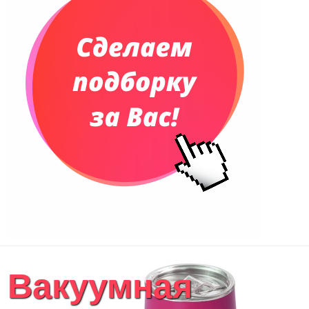
Еженедельники
Органайзер на ежедневник
Сумки и Рюкзаки
Сумки для планшетов и ноутбуков
Рюкзаки
Конференц-сумки
Чемоданы
Сумки для покупок промо
Несессеры и косметички
Сумки спортивные
Сумки дорожные
Портфели
Чехлы для планшетов и ноутбуков
Сумка на пояс или шею
Аксессуары
Женские сумки
Вакуумная
Уютный дом
Текстиль для ванной комнаты
Кухонные приспособления