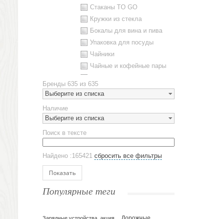
Стаканы TO GO
Кружки из стекла
Бокалы для вина и пива
Упаковка для посуды
Чайники
Чайные и кофейные пары
Металлическая посуда
Бренды
635 из 635
Наборы посуды
Выберите из списка
Предметы сервировки
Наличие
Стаканы
Выберите из списка
Эко кружки
Поиск в тексте
ЕВРОПОСУДА
Аксессуары
Найдено :165421
сбросить все фильтры
Ежедневники и блокноты
Блокноты
Показать
Ежедневники полудатированные
Популярные теги
Датированные ежедневники
Ежедневники недатированные
Планинги и телефонные книжки
Зарядные устройства, акция
Дорожные