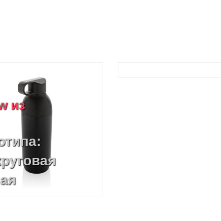
w из
отипа:
круговая
ная
чать