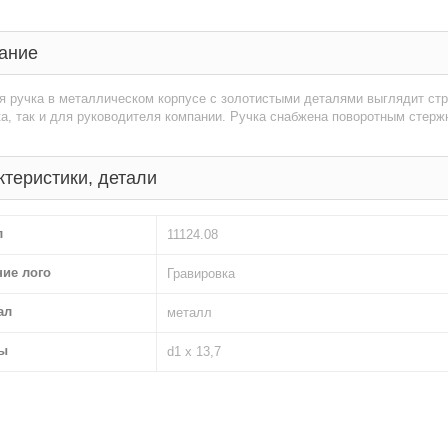
ание
 ручка в металлическом корпусе с золотистыми деталями выглядит стро
а, так и для руководителя компании. Ручка снабжена поворотным стерж
ктеристики, детали
л
11124.08
ние лого
Гравировка
ал
металл
ы
d1 х 13,7