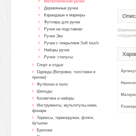
Металлические ручки
Деревянные ручки
Карандаши и маркеры
Опис
Футляры для ручек
Ручки на подставках
Шариковая
сотрудник
Ручки Эко
Ручки с покрытием Soft touch
Наборы ручек
Хара
Ручки- стилусы
Спорт и отдых
Артику
Одежда (Ветровки, толстовки и
прочее)
Нанесе
Футболки и поло
Шильды
Матери
Косметика и наборы
Инструменты, мультитулы,ножи,
Размер
фонари
Термосы, термокружки, фляги,
бутылки
Брелоки