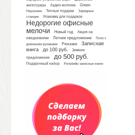
Green
аксессуары
Аудио-колонка
Планинги датированные
Наушники
Теплые подарки
Зарядные
Планинги недатированные
Упаковка для подарков
станции
Телефонные книжки
Недорогие офисные
Еженедельники
мелочи
Новый год
Акция на
Органайзер на ежедневник
Летнее предложение
ежедневники
Поло с
Записная
Сумки и Рюкзаки
Рюкзаки
длинными рукавами
книга
до 100 руб.
Зимнее
Сумки для планшетов и ноутбуков
до 500 руб.
Рюкзаки
предложение
Подарочный набор
Portobello записные книги
Конференц-сумки
Чемоданы
Сумки для покупок промо
Несессеры и косметички
Сумки спортивные
Сумки дорожные
Портфели
Чехлы для планшетов и ноутбуков
Сумка на пояс или шею
Аксессуары