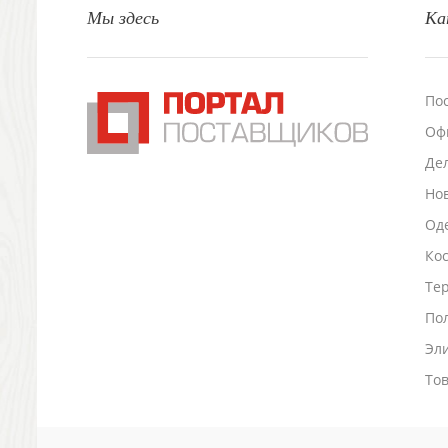
Мы здесь
Ка
Настольные аксессуары
Настольные календари
Подставки для визиток записок телефонов
Канцтовары
По
Промо
Оф
Антистрессы
Светоотражатели
Де
Зажигалки
Но
Зеркала и косметички
Оде
Открывашки
Ко
Промо-мелочи
Зонты и дождевики
Тер
Зонты-трости
По
Складные зонты
Эл
Дождевики
Деловые аксессуары
То
Дорожные органайзеры
Обложки для документов
Зажимы для купюр