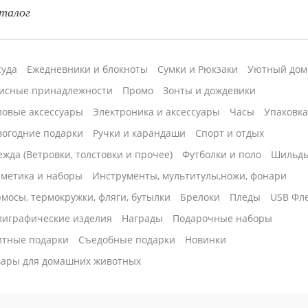
талог
суда
Ежедневники и блокноты
Сумки и Рюкзаки
Уютный дом
исные принадлежности
Промо
Зонты и дождевики
ловые аксессуары
Электроника и аксессуары
Часы
Упаковк
вогодние подарки
Ручки и карандаши
Спорт и отдых
жда (Ветровки, толстовки и прочее)
Футболки и поло
Шильд
сметика и наборы
Инструменты, мультитулы,ножи, фонари
мосы, термокружки, фляги, бутылки
Брелоки
Пледы
USB Фл
лиграфические изделия
Награды
Подарочные наборы
итные подарки
Cъедобные подарки
Новинки
вары для домашних животных