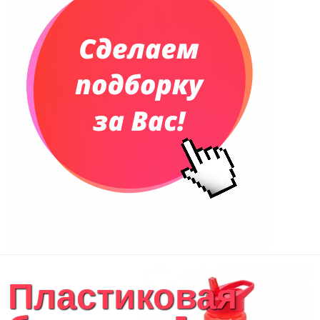
Еженедельники
Органайзер на ежедневник
Сумки и Рюкзаки
Сумки для планшетов и ноутбуков
Рюкзаки
Конференц-сумки
Чемоданы
Сумки для покупок промо
Несессеры и косметички
Сумки спортивные
Сумки дорожные
Портфели
Чехлы для планшетов и ноутбуков
Сумка на пояс или шею
Аксессуары
Женские сумки
Пластиковая
Уютный дом
Текстиль для ванной комнаты
Кухонные приспособления