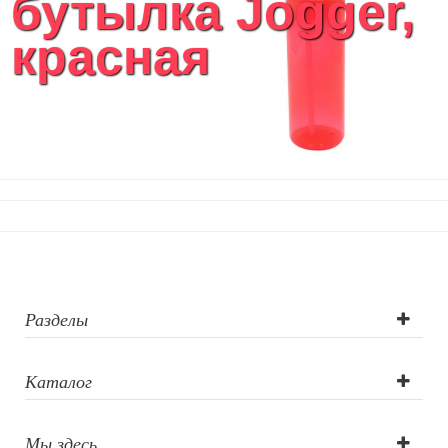
бутылка Jogger,
Кухонный текстиль
красная
Ножи разделочные доски
Фоторамки и фотоальбомы
Уход за обувью
Игрушки
Шкатулки
Декоративные подушки
Интерьерные подарки
Винные аксессуары оптом
Свет
Природа и быт
Свечи и подсвечники
Садовый инвентарь
Разделы
Домашний текстиль
Офисные принадлежности
Каталог
Настольные аксессуары
Настольные календари
Подставки для визиток записок телефонов
Мы здесь