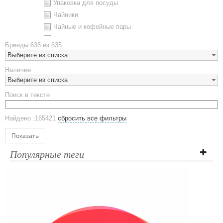
Упаковка для посуды
Чайники
Чайные и кофейные пары
Металлическая посуда
Бренды
635 из 635
Наборы посуды
Выберите из списка
Предметы сервировки
Наличие
Стаканы
Выберите из списка
Эко кружки
Поиск в тексте
ЕВРОПОСУДА
Аксессуары
Найдено :165421
сбросить все фильтры
Ежедневники и блокноты
Блокноты
Показать
Ежедневники полудатированные
Популярные теги
Датированные ежедневники
Ежедневники недатированные
Планинги и телефонные книжки
Планинги датированные
Планинги недатированные
Телефонные книжки