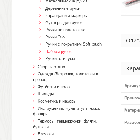
Металлические ручки
Деревянные ручки
Карандаши и маркеры
Футляры для ручек
Ручки на подставках
Ручки Эко
Опис
Ручки с покрытием Soft touch
Наборы ручек
Ручки- стилусы
Спорт и отдых
Хара
Одежда (Ветровки, толстовки и
прочее)
Артику
Футболки и поло
Шильды
Произв
Косметика и наборы
Инструменты, мультитулы,ножи,
Матери
фонари
Термосы, термокружки, фляги,
Размер
бутылки
Брелоки