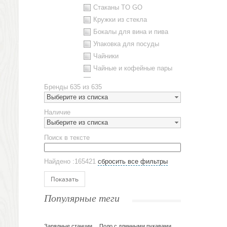
Стаканы TO GO
Кружки из стекла
Бокалы для вина и пива
Упаковка для посуды
Чайники
Чайные и кофейные пары
Металлическая посуда
Бренды
635 из 635
Наборы посуды
Выберите из списка
Предметы сервировки
Наличие
Стаканы
Выберите из списка
Эко кружки
Поиск в тексте
ЕВРОПОСУДА
Аксессуары
Найдено :165421
сбросить все фильтры
Ежедневники и блокноты
Блокноты
Показать
Ежедневники полудатированные
Популярные теги
Датированные ежедневники
Ежедневники недатированные
Планинги и телефонные книжки
Зарядные станции
Поло с длинными рукавами