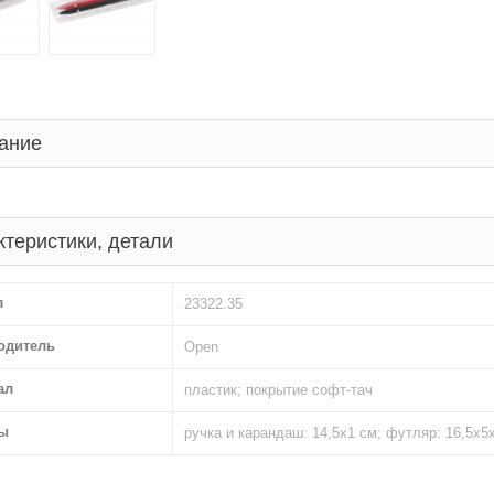
ание
ктеристики, детали
л
23322.35
одитель
Open
ал
пластик; покрытие софт-тач
ы
ручка и карандаш: 14,5х1 см; футляр: 16,5х5