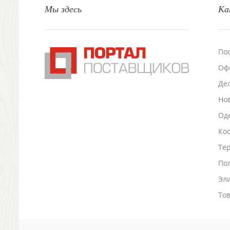
Мы здесь
Ка
Настольные аксессуары
Настольные календари
Подставки для визиток записок телефонов
Канцтовары
По
Промо
Оф
Антистрессы
Светоотражатели
Де
Зажигалки
Но
Зеркала и косметички
Оде
Открывашки
Ко
Промо-мелочи
Зонты и дождевики
Тер
Зонты-трости
По
Складные зонты
Эл
Дождевики
Деловые аксессуары
То
Дорожные органайзеры
Обложки для документов
Зажимы для купюр