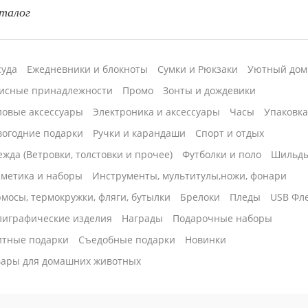
талог
суда
Ежедневники и блокноты
Сумки и Рюкзаки
Уютный дом
исные принадлежности
Промо
Зонты и дождевики
ловые аксессуары
Электроника и аксессуары
Часы
Упаковк
вогодние подарки
Ручки и карандаши
Спорт и отдых
жда (Ветровки, толстовки и прочее)
Футболки и поло
Шильд
сметика и наборы
Инструменты, мультитулы,ножи, фонари
мосы, термокружки, фляги, бутылки
Брелоки
Пледы
USB Фл
лиграфические изделия
Награды
Подарочные наборы
итные подарки
Cъедобные подарки
Новинки
вары для домашних животных