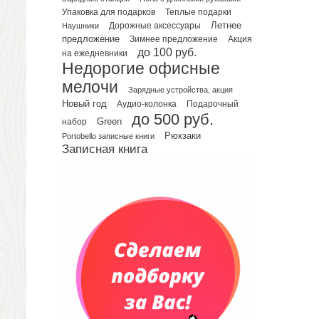
Упаковка для подарков
Теплые подарки
Планинги датированные
Летнее
Наушники
Дорожные аксессуары
Планинги недатированные
предложение
Зимнее предложение
Акция
Телефонные книжки
до 100 руб.
на ежедневники
Недорогие офисные
Еженедельники
мелочи
Органайзер на ежедневник
Зарядные устройства, акция
Сумки и Рюкзаки
Новый год
Подарочный
Аудио-колонка
до 500 руб.
Сумки для планшетов и ноутбуков
Green
набор
Рюкзаки
Рюкзаки
Portobello записные книги
Записная книга
Конференц-сумки
Чемоданы
Сумки для покупок промо
Несессеры и косметички
Сумки спортивные
Сумки дорожные
Портфели
Чехлы для планшетов и ноутбуков
Сумка на пояс или шею
Аксессуары