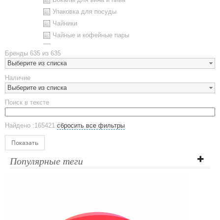
Упаковка для посуды
Чайники
Чайные и кофейные пары
Металлическая посуда
Бренды
635 из 635
Наборы посуды
Выберите из списка
Предметы сервировки
Наличие
Стаканы
Выберите из списка
Эко кружки
Поиск в тексте
ЕВРОПОСУДА
Аксессуары
Найдено :165421
сбросить все фильтры
Ежедневники и блокноты
Блокноты
Показать
Ежедневники полудатированные
Популярные теги
Датированные ежедневники
Ежедневники недатированные
Планинги и телефонные книжки
Планинги датированные
Планинги недатированные