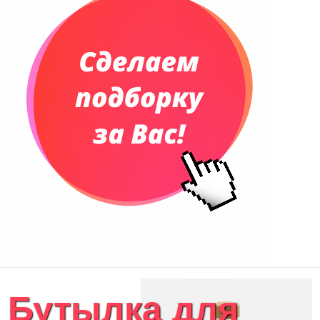
Телефонные книжки
Еженедельники
Органайзер на ежедневник
Сумки и Рюкзаки
Сумки для планшетов и ноутбуков
Рюкзаки
Конференц-сумки
Чемоданы
Сумки для покупок промо
Несессеры и косметички
Сумки спортивные
Сумки дорожные
Портфели
Чехлы для планшетов и ноутбуков
Сумка на пояс или шею
Аксессуары
Женские сумки
Бутылка для
Уютный дом
Текстиль для ванной комнаты