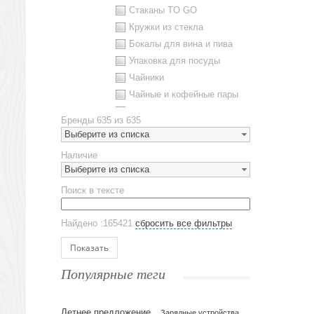
Стаканы TO GO
Кружки из стекла
Бокалы для вина и пива
Упаковка для посуды
Чайники
Чайные и кофейные пары
Металлическая посуда
Бренды
635 из 635
Наборы посуды
Выберите из списка
Предметы сервировки
Наличие
Стаканы
Выберите из списка
Эко кружки
Поиск в тексте
ЕВРОПОСУДА
Аксессуары
Найдено :165421
сбросить все фильтры
Ежедневники и блокноты
Блокноты
Показать
Ежедневники полудатированные
Популярные теги
Датированные ежедневники
Ежедневники недатированные
Летнее предложение
Планинги и телефонные книжки
Зарядные устройства,