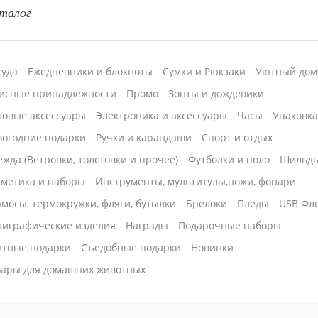
талог
суда
Ежедневники и блокноты
Сумки и Рюкзаки
Уютный дом
исные принадлежности
Промо
Зонты и дождевики
ловые аксессуары
Электроника и аксессуары
Часы
Упаковк
вогодние подарки
Ручки и карандаши
Спорт и отдых
жда (Ветровки, толстовки и прочее)
Футболки и поло
Шильд
сметика и наборы
Инструменты, мультитулы,ножи, фонари
мосы, термокружки, фляги, бутылки
Брелоки
Пледы
USB Фл
лиграфические изделия
Награды
Подарочные наборы
итные подарки
Cъедобные подарки
Новинки
вары для домашних животных