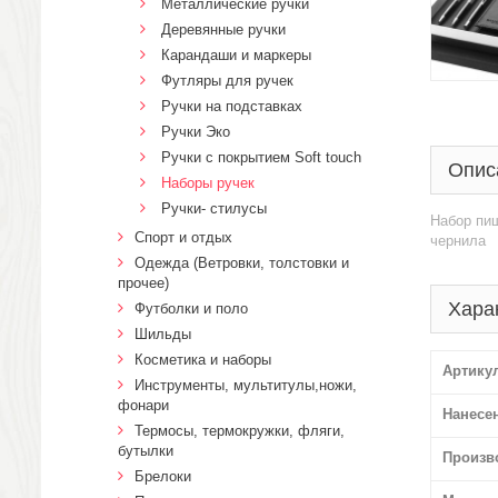
Металлические ручки
Деревянные ручки
Карандаши и маркеры
Футляры для ручек
Ручки на подставках
Ручки Эко
Ручки с покрытием Soft touch
Опис
Наборы ручек
Ручки- стилусы
Набор пиш
Спорт и отдых
чернила
Одежда (Ветровки, толстовки и
прочее)
Хара
Футболки и поло
Шильды
Косметика и наборы
Артику
Инструменты, мультитулы,ножи,
фонари
Нанесе
Термосы, термокружки, фляги,
бутылки
Произв
Брелоки