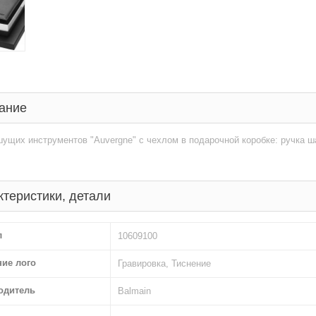
ание
ущих инструментов "Auvergne" с чехлом в подарочной коробке: ручка ш
ктеристики, детали
л
10609100
ние лого
Гравировка, Тиснение
одитель
Balmain