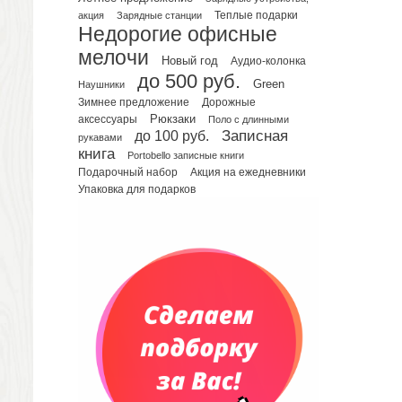
акция
Зарядные станции
Теплые подарки
Планинги датированные
Недорогие офисные
Планинги недатированные
мелочи
Новый год
Аудио-колонка
Телефонные книжки
до 500 руб.
Green
Еженедельники
Наушники
Зимнее предложение
Дорожные
Органайзер на ежедневник
Рюкзаки
аксессуары
Поло с длинными
Сумки и Рюкзаки
до 100 руб.
Записная
рукавами
Сумки для планшетов и ноутбуков
книга
Portobello записные книги
Рюкзаки
Подарочный набор
Акция на ежедневники
Упаковка для подарков
Конференц-сумки
Чемоданы
Сумки для покупок промо
Несессеры и косметички
Сумки спортивные
Сумки дорожные
Портфели
Чехлы для планшетов и ноутбуков
Сумка на пояс или шею
Аксессуары