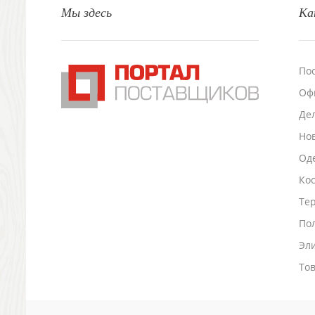
Мы здесь
Ка
Настольные аксессуары
Настольные календари
Подставки для визиток записок телефонов
Канцтовары
По
Промо
Оф
Антистрессы
Светоотражатели
Де
Зажигалки
Но
Зеркала и косметички
Оде
Открывашки
Ко
Промо-мелочи
Зонты и дождевики
Тер
Зонты-трости
По
Складные зонты
Эл
Дождевики
Деловые аксессуары
То
Дорожные органайзеры
Обложки для документов
Зажимы для купюр