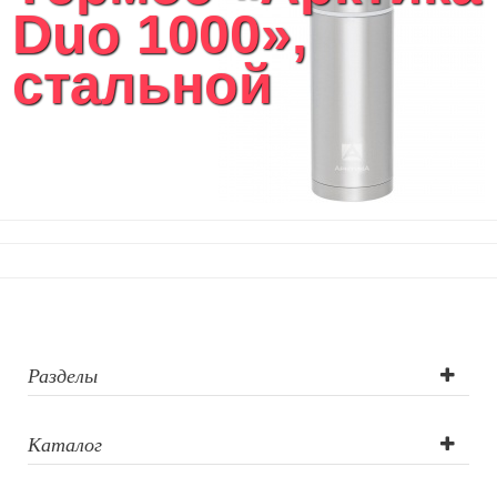
Duo 1000»,
Кухонные приспособления
Кухонный текстиль
стальной
Ножи разделочные доски
Фоторамки и фотоальбомы
Уход за обувью
Игрушки
Шкатулки
Декоративные подушки
Интерьерные подарки
Винные аксессуары оптом
Свет
Природа и быт
Свечи и подсвечники
Садовый инвентарь
Разделы
Домашний текстиль
Офисные принадлежности
Каталог
Настольные аксессуары
Настольные календари