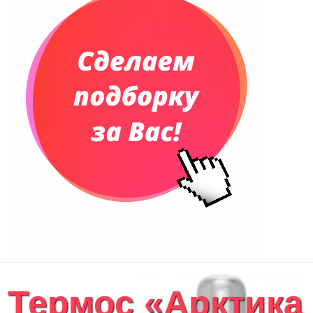
Телефонные книжки
Еженедельники
Органайзер на ежедневник
Сумки и Рюкзаки
Сумки для планшетов и ноутбуков
Рюкзаки
Конференц-сумки
Чемоданы
Сумки для покупок промо
Несессеры и косметички
Сумки спортивные
Сумки дорожные
Портфели
Чехлы для планшетов и ноутбуков
Сумка на пояс или шею
Аксессуары
Женские сумки
Термос «Арктика
Уютный дом
Текстиль для ванной комнаты