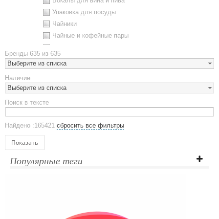
Бокалы для вина и пива
Упаковка для посуды
Чайники
Чайные и кофейные пары
Металлическая посуда
Бренды
635 из 635
Наборы посуды
Выберите из списка
Предметы сервировки
Наличие
Стаканы
Выберите из списка
Эко кружки
Поиск в тексте
ЕВРОПОСУДА
Аксессуары
Найдено :165421
сбросить все фильтры
Ежедневники и блокноты
Блокноты
Показать
Ежедневники полудатированные
Популярные теги
Датированные ежедневники
Ежедневники недатированные
Планинги и телефонные книжки
Планинги датированные
Планинги недатированные