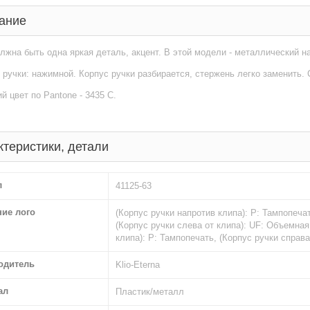
ание
лжна быть одна яркая деталь, акцент. В этой модели - металлический н
ручки: нажимной. Корпус ручки разбирается, стержень легко заменить.
 цвет по Pantone - 3435 C.
ктеристики, детали
л
41125-63
ние лого
(Корпус ручки напротив клипа): Р: Тампопечат
(Корпус ручки слева от клипа): UF: Объемная
клипа): Р: Тампопечать, (Корпус ручки справ
одитель
Klio-Eterna
ал
Пластик/металл