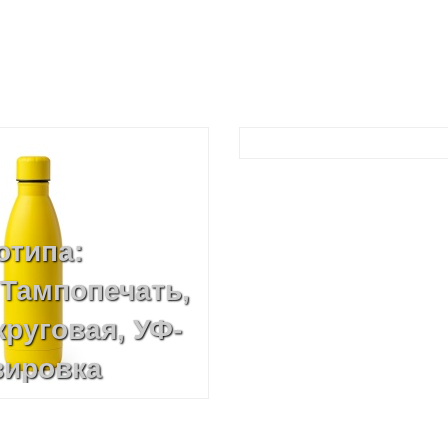
отипа:
 Тампопечать,
руговая, УФ-
вировка
, Гравировка