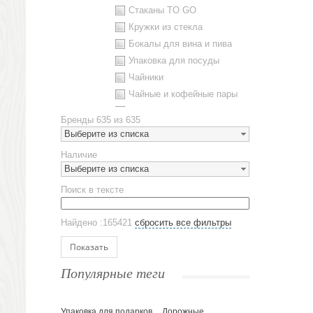
Стаканы TO GO
Кружки из стекла
Бокалы для вина и пива
Упаковка для посуды
Чайники
Чайные и кофейные пары
Металлическая посуда
Бренды
635 из 635
Наборы посуды
Выберите из списка
Предметы сервировки
Наличие
Стаканы
Выберите из списка
Эко кружки
Поиск в тексте
ЕВРОПОСУДА
Аксессуары
Найдено :165421
сбросить все фильтры
Ежедневники и блокноты
Блокноты
Показать
Ежедневники полудатированные
Популярные теги
Датированные ежедневники
Ежедневники недатированные
Упаковка для подарков
Планинги и телефонные книжки
Дорожные