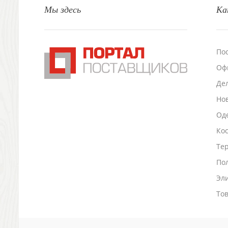
Мы здесь
Ка
Настольные аксессуары
Настольные календари
Подставки для визиток записок телефонов
Канцтовары
По
Промо
Оф
Антистрессы
Светоотражатели
Де
Зажигалки
Но
Зеркала и косметички
Оде
Открывашки
Промо-мелочи
Ко
Зонты и дождевики
Тер
Зонты-трости
По
Складные зонты
Эл
Дождевики
Деловые аксессуары
То
Дорожные органайзеры
Обложки для документов
Зажимы для купюр