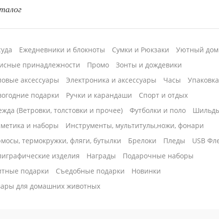
талог
суда
Ежедневники и блокноты
Сумки и Рюкзаки
Уютный дом
исные принадлежности
Промо
Зонты и дождевики
ловые аксессуары
Электроника и аксессуары
Часы
Упаковк
вогодние подарки
Ручки и карандаши
Спорт и отдых
жда (Ветровки, толстовки и прочее)
Футболки и поло
Шильд
сметика и наборы
Инструменты, мультитулы,ножи, фонари
мосы, термокружки, фляги, бутылки
Брелоки
Пледы
USB Фл
лиграфические изделия
Награды
Подарочные наборы
итные подарки
Cъедобные подарки
Новинки
вары для домашних животных