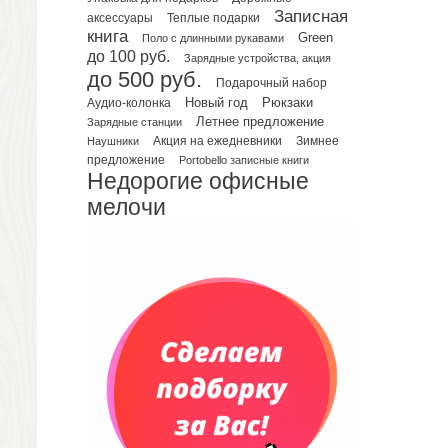
Записная
аксессуары
Теплые подарки
Планинги датированные
книга
Green
Поло с длинными рукавами
Планинги недатированные
до 100 руб.
Зарядные устройства, акция
Телефонные книжки
до 500 руб.
Подарочный набор
Еженедельники
Рюкзаки
Новый год
Аудио-колонка
Органайзер на ежедневник
Летнее предложение
Зарядные станции
Зимнее
Наушники
Акция на ежедневники
Сумки и Рюкзаки
предложение
Portobello записные книги
Сумки для планшетов и ноутбуков
Недорогие офисные
Рюкзаки
мелочи
Конференц-сумки
Чемоданы
Сумки для покупок промо
Несессеры и косметички
Сумки спортивные
Сумки дорожные
Портфели
Чехлы для планшетов и ноутбуков
Сумка на пояс или шею
Аксессуары