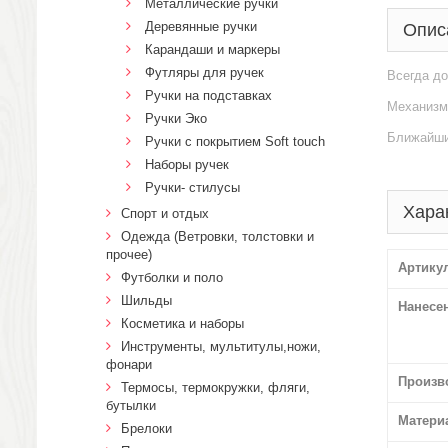
Металлические ручки
Деревянные ручки
Опис
Карандаши и маркеры
Футляры для ручек
Всегда до
Ручки на подставках
Механизм 
Ручки Эко
Ближайший
Ручки с покрытием Soft touch
Наборы ручек
Ручки- стилусы
Хара
Спорт и отдых
Одежда (Ветровки, толстовки и
прочее)
Артику
Футболки и поло
Шильды
Нанесе
Косметика и наборы
Инструменты, мультитулы,ножи,
фонари
Произв
Термосы, термокружки, фляги,
бутылки
Матери
Брелоки