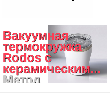
Вакуумная
термокружка
Rodos с
керамическим...
Метод
нанесения
логотипа: