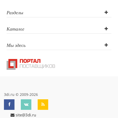
Цифровая
печать,
Разделы
Тампопечать,
Каталог
Гравировка
Мы здесь
(CO2 лазер),
Гравировка
круговая (CO2
лазер)
3di.ru © 2009-2026
site@3di.ru