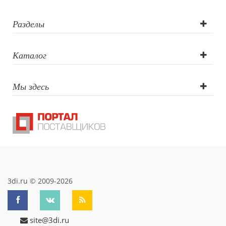
гравировка,
Шелкография (1
Разделы
цвет), Круговая
Каталог
гравировка
Мы здесь
3di.ru © 2009-2026
site@3di.ru