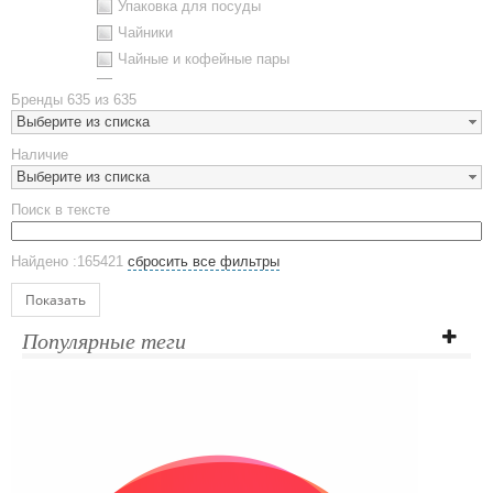
Упаковка для посуды
Чайники
Чайные и кофейные пары
Металлическая посуда
Бренды
635 из 635
Наборы посуды
Выберите из списка
Предметы сервировки
Наличие
Стаканы
Выберите из списка
Эко кружки
Поиск в тексте
ЕВРОПОСУДА
Аксессуары
Найдено :165421
сбросить все фильтры
Ежедневники и блокноты
Блокноты
Показать
Ежедневники полудатированные
Популярные теги
Датированные ежедневники
Ежедневники недатированные
Планинги и телефонные книжки
Планинги датированные
Планинги недатированные
Телефонные книжки