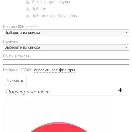
Упаковка для посуды
Чайники
Чайные и кофейные пары
Металлическая посуда
Бренды
635 из 635
Наборы посуды
Выберите из списка
Предметы сервировки
Наличие
Стаканы
Выберите из списка
Эко кружки
Поиск в тексте
ЕВРОПОСУДА
Аксессуары
Найдено :165421
сбросить все фильтры
Ежедневники и блокноты
Блокноты
Показать
Ежедневники полудатированные
Популярные теги
Датированные ежедневники
Ежедневники недатированные
Планинги и телефонные книжки
Планинги датированные
Планинги недатированные
Телефонные книжки