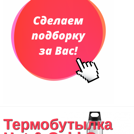
Еженедельники
Органайзер на ежедневник
Сумки и Рюкзаки
Сумки для планшетов и ноутбуков
Рюкзаки
Конференц-сумки
Чемоданы
Сумки для покупок промо
Несессеры и косметички
Сумки спортивные
Сумки дорожные
Портфели
Чехлы для планшетов и ноутбуков
Сумка на пояс или шею
Аксессуары
Женские сумки
Термобутылка
Уютный дом
Текстиль для ванной комнаты
Кухонные приспособления