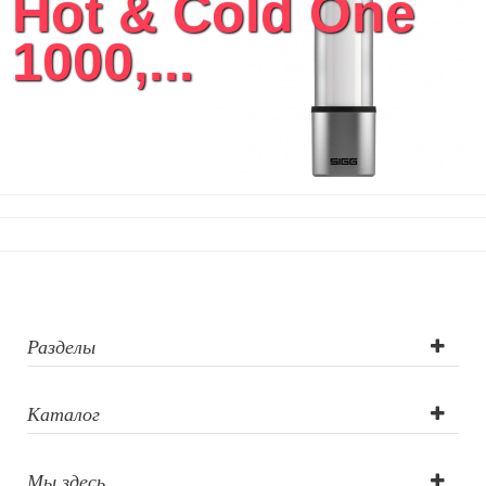
Hot & Cold One
Кухонный текстиль
1000,...
Ножи разделочные доски
Фоторамки и фотоальбомы
Уход за обувью
Игрушки
Шкатулки
Декоративные подушки
Интерьерные подарки
Винные аксессуары оптом
Свет
Природа и быт
Свечи и подсвечники
Садовый инвентарь
Разделы
Домашний текстиль
Офисные принадлежности
Каталог
Настольные аксессуары
Настольные календари
Подставки для визиток записок телефонов
Мы здесь