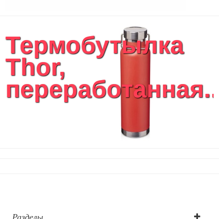
Термобутылка
Thor,
переработанная..
Разделы