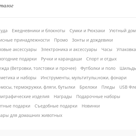
талог
суда
Ежедневники и блокноты
Сумки и Рюкзаки
Уютный дом
исные принадлежности
Промо
Зонты и дождевики
ловые аксессуары
Электроника и аксессуары
Часы
Упаковк
вогодние подарки
Ручки и карандаши
Спорт и отдых
жда (Ветровки, толстовки и прочее)
Футболки и поло
Шильд
сметика и наборы
Инструменты, мультитулы,ножи, фонари
мосы, термокружки, фляги, бутылки
Брелоки
Пледы
USB Фл
лиграфические изделия
Награды
Подарочные наборы
итные подарки
Cъедобные подарки
Новинки
вары для домашних животных