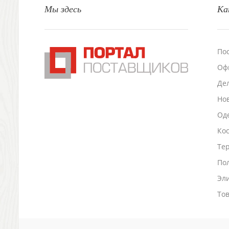
Мы здесь
Ка
Настольные аксессуары
Настольные календари
Подставки для визиток записок телефонов
Канцтовары
По
Промо
Оф
Антистрессы
Светоотражатели
Де
Зажигалки
Но
Зеркала и косметички
Оде
Открывашки
Ко
Промо-мелочи
Зонты и дождевики
Тер
Зонты-трости
По
Складные зонты
Эл
Дождевики
Деловые аксессуары
То
Дорожные органайзеры
Обложки для документов
Зажимы для купюр