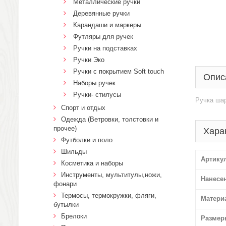
Металлические ручки
Деревянные ручки
Карандаши и маркеры
Футляры для ручек
Ручки на подставках
Ручки Эко
Ручки с покрытием Soft touch
Опис
Наборы ручек
Ручки- стилусы
Ручка шар
Спорт и отдых
Одежда (Ветровки, толстовки и
прочее)
Хара
Футболки и поло
Шильды
Артику
Косметика и наборы
Инструменты, мультитулы,ножи,
Нанесе
фонари
Термосы, термокружки, фляги,
Матери
бутылки
Брелоки
Размер