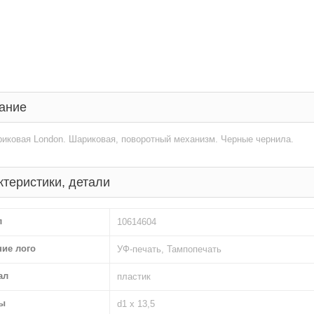
ание
иковая London. Шариковая, поворотный механизм. Черные чернила.
ктеристики, детали
л
10614604
ние лого
УФ-печать, Тампопечать
ал
пластик
ы
d1 х 13,5