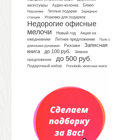
Green
аксессуары
Аудио-колонка
Планинги датированные
Наушники
Теплые подарки
Зарядные
Планинги недатированные
Упаковка для подарков
станции
Телефонные книжки
Недорогие офисные
Еженедельники
мелочи
Новый год
Акция на
Органайзер на ежедневник
Летнее предложение
ежедневники
Поло с
Записная
Сумки и Рюкзаки
Рюкзаки
длинными рукавами
книга
до 100 руб.
Зимнее
Сумки для планшетов и ноутбуков
до 500 руб.
Рюкзаки
предложение
Подарочный набор
Portobello записные книги
Конференц-сумки
Чемоданы
Сумки для покупок промо
Несессеры и косметички
Сумки спортивные
Сумки дорожные
Портфели
Чехлы для планшетов и ноутбуков
Сумка на пояс или шею
Аксессуары