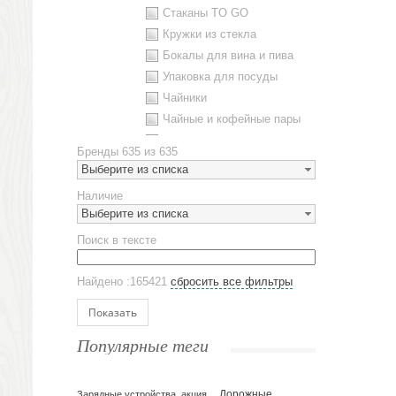
Стаканы TO GO
Кружки из стекла
Бокалы для вина и пива
Упаковка для посуды
Чайники
Чайные и кофейные пары
Металлическая посуда
Бренды
635 из 635
Наборы посуды
Выберите из списка
Предметы сервировки
Наличие
Стаканы
Выберите из списка
Эко кружки
Поиск в тексте
ЕВРОПОСУДА
Аксессуары
Найдено :165421
сбросить все фильтры
Ежедневники и блокноты
Блокноты
Показать
Ежедневники полудатированные
Популярные теги
Датированные ежедневники
Ежедневники недатированные
Планинги и телефонные книжки
Зарядные устройства, акция
Дорожные