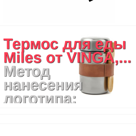
Термос для еды
Miles от VINGA,...
Метод
нанесения
логотипа:
лазерная
гравировка, CO2