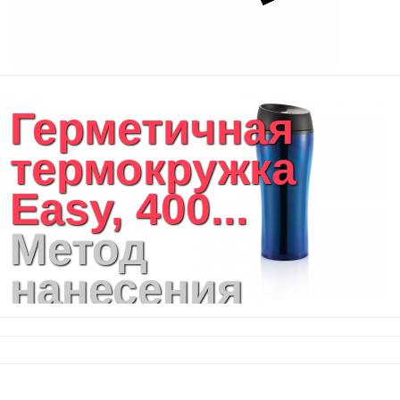
Герметичная
термокружка
Easy, 400...
Метод
нанесения
логотипа:
тампопечать,