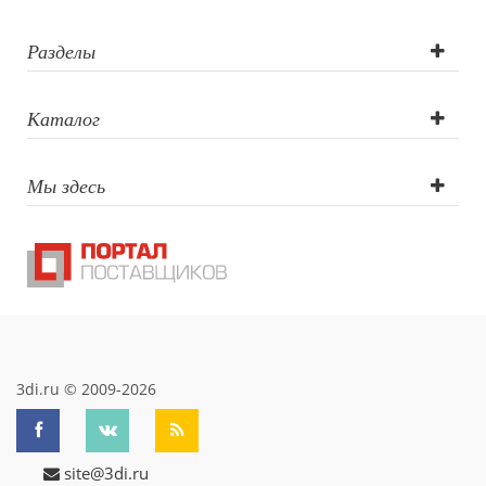
Гравировка по
окружности ,
Разделы
Тампопечать (2
Каталог
цвета), УФ-
Мы здесь
печать
3di.ru © 2009-2026
site@3di.ru