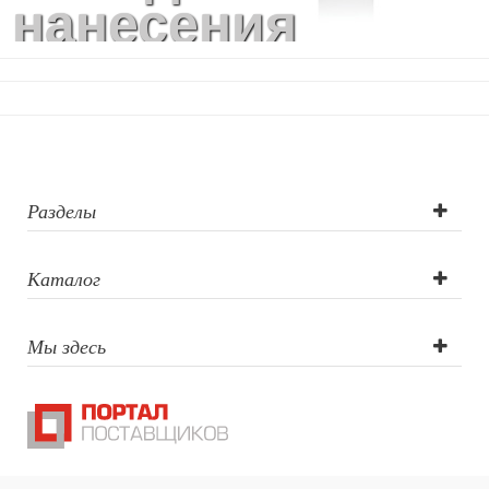
нанесения
логотипа:
тампопечать,
круговая УФ-
печать, круговая
Разделы
шелкография,
Каталог
объемная
Мы здесь
наклейка