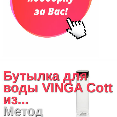
Бутылка для
воды VINGA Cott
из...
Метод