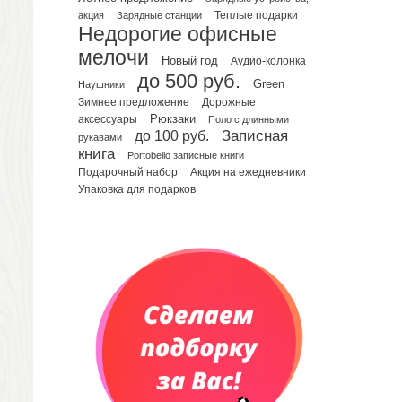
акция
Зарядные станции
Теплые подарки
Планинги датированные
Недорогие офисные
Планинги недатированные
мелочи
Новый год
Аудио-колонка
Телефонные книжки
до 500 руб.
Green
Еженедельники
Наушники
Зимнее предложение
Дорожные
Органайзер на ежедневник
Рюкзаки
аксессуары
Поло с длинными
Сумки и Рюкзаки
до 100 руб.
Записная
рукавами
Сумки для планшетов и ноутбуков
книга
Portobello записные книги
Рюкзаки
Подарочный набор
Акция на ежедневники
Упаковка для подарков
Конференц-сумки
Чемоданы
Сумки для покупок промо
Несессеры и косметички
Сумки спортивные
Сумки дорожные
Портфели
Чехлы для планшетов и ноутбуков
Сумка на пояс или шею
Аксессуары