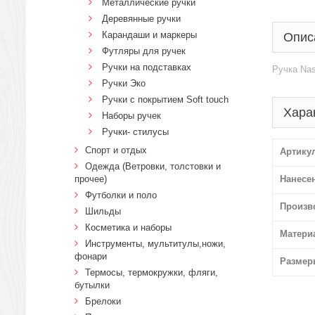
Металлические ручки
Деревянные ручки
Карандаши и маркеры
Опис
Футляры для ручек
Ручки на подставках
Ручка Na
Ручки Эко
Ручки с покрытием Soft touch
Хара
Наборы ручек
Ручки- стилусы
Спорт и отдых
Артику
Одежда (Ветровки, толстовки и
прочее)
Нанесе
Футболки и поло
Произв
Шильды
Косметика и наборы
Матери
Инструменты, мультитулы,ножи,
фонари
Размер
Термосы, термокружки, фляги,
бутылки
Брелоки