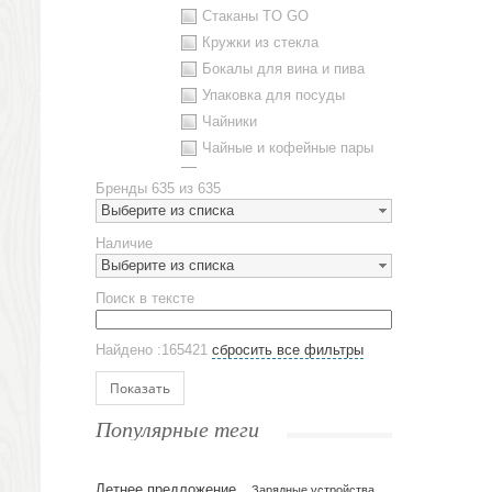
Стаканы TO GO
Кружки из стекла
Бокалы для вина и пива
Упаковка для посуды
Чайники
Чайные и кофейные пары
Металлическая посуда
Бренды
635 из 635
Наборы посуды
Выберите из списка
Предметы сервировки
Наличие
Стаканы
Выберите из списка
Эко кружки
Поиск в тексте
ЕВРОПОСУДА
Аксессуары
Найдено :165421
сбросить все фильтры
Ежедневники и блокноты
Блокноты
Показать
Ежедневники полудатированные
Популярные теги
Датированные ежедневники
Ежедневники недатированные
Летнее предложение
Планинги и телефонные книжки
Зарядные устройства,