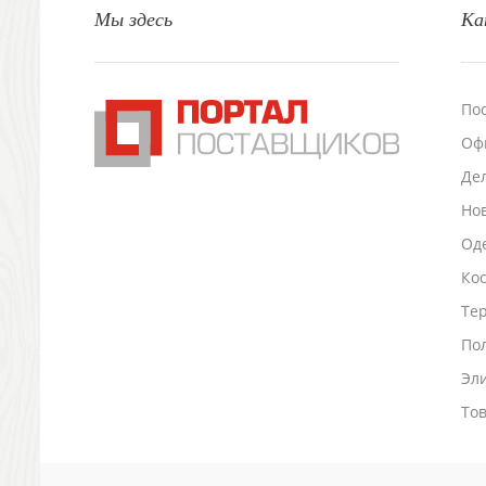
Мы здесь
Ка
Настольные аксессуары
Настольные календари
Подставки для визиток записок телефонов
Канцтовары
По
Промо
Оф
Антистрессы
Светоотражатели
Де
Зажигалки
Но
Зеркала и косметички
Оде
Открывашки
Ко
Промо-мелочи
Зонты и дождевики
Тер
Зонты-трости
По
Складные зонты
Эл
Дождевики
Деловые аксессуары
То
Дорожные органайзеры
Обложки для документов
Зажимы для купюр