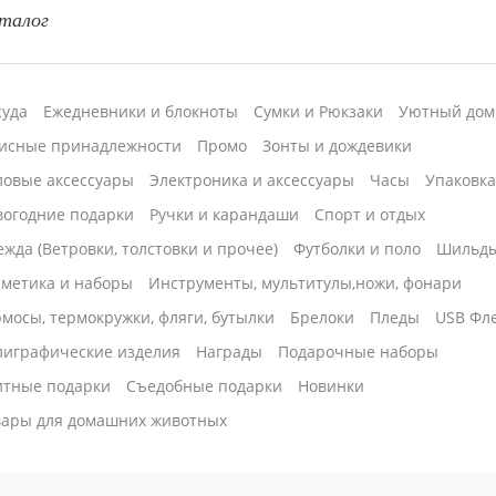
талог
суда
Ежедневники и блокноты
Сумки и Рюкзаки
Уютный дом
исные принадлежности
Промо
Зонты и дождевики
ловые аксессуары
Электроника и аксессуары
Часы
Упаковк
вогодние подарки
Ручки и карандаши
Спорт и отдых
жда (Ветровки, толстовки и прочее)
Футболки и поло
Шильд
сметика и наборы
Инструменты, мультитулы,ножи, фонари
мосы, термокружки, фляги, бутылки
Брелоки
Пледы
USB Фл
лиграфические изделия
Награды
Подарочные наборы
итные подарки
Cъедобные подарки
Новинки
вары для домашних животных