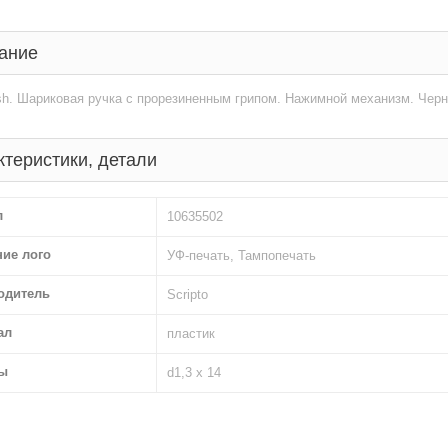
ание
sh. Шариковая ручка с прорезиненным грипом. Нажимной механизм. Черн
ктеристики, детали
л
10635502
ние лого
УФ-печать, Тампопечать
одитель
Scripto
ал
пластик
ы
d1,3 х 14