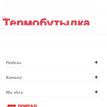
Сумка на пояс или шею
Аксессуары
Женские сумки
Термобутылка
Уютный дом
вакуумная
Текстиль для ванной комнаты
Кухонные приспособления
герметичная...
Кухонный текстиль
Ножи разделочные доски
Фоторамки и фотоальбомы
Уход за обувью
Разделы
Игрушки
Шкатулки
Декоративные подушки
Каталог
Интерьерные подарки
Винные аксессуары оптом
Мы здесь
Свет
Природа и быт
Свечи и подсвечники