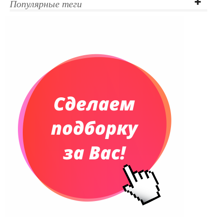
Популярные теги
Датированные ежедневники
Ежедневники недатированные
Планинги и телефонные книжки
Планинги датированные
Планинги недатированные
Телефонные книжки
Еженедельники
Органайзер на ежедневник
Сумки и Рюкзаки
Сумки для планшетов и ноутбуков
Рюкзаки
Конференц-сумки
Чемоданы
Сумки для покупок промо
Несессеры и косметички
Сумки спортивные
Сумки дорожные
Портфели
Чехлы для планшетов и ноутбуков