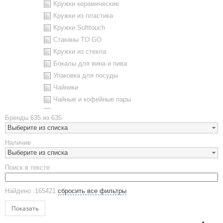
Кружки керамические
Кружки из пластика
Кружки Softtouch
Стаканы TO GO
Кружки из стекла
Бокалы для вина и пива
Упаковка для посуды
Чайники
Чайные и кофейные пары
Металлическая посуда
Бренды
635 из 635
Наборы посуды
Выберите из списка
Предметы сервировки
Наличие
Стаканы
Выберите из списка
Эко кружки
Поиск в тексте
ЕВРОПОСУДА
Аксессуары
Найдено :165421
сбросить все фильтры
Ежедневники и блокноты
Блокноты
Показать
Ежедневники полудатированные