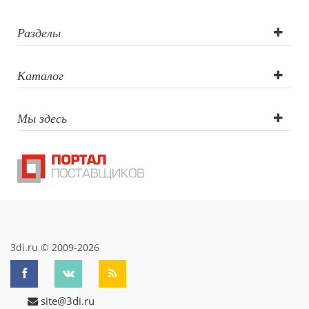
Гравировка
круговая
Разделы
(оптоволоконны
Каталог
лазер), УФ DTF
Мы здесь
печать,
Трафаретная
печать круговая,
Тампопечать
3di.ru © 2009-2026
site@3di.ru