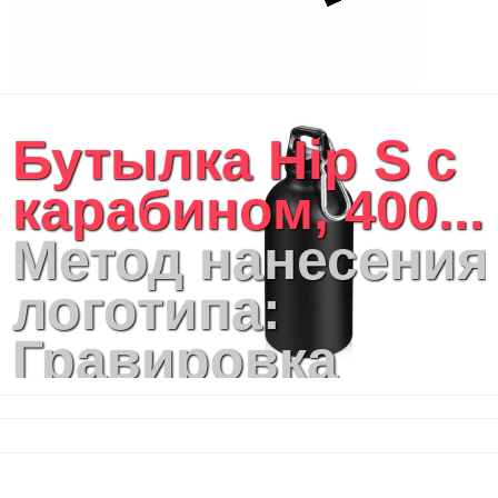
Бутылка Hip S с
карабином, 400...
Метод нанесения
логотипа:
Гравировка
(оптоволоконны
лазер),