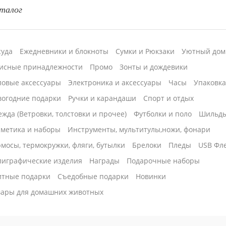
талог
суда
Ежедневники и блокноты
Сумки и Рюкзаки
Уютный дом
исные принадлежности
Промо
Зонты и дождевики
ловые аксессуары
Электроника и аксессуары
Часы
Упаковк
вогодние подарки
Ручки и карандаши
Спорт и отдых
жда (Ветровки, толстовки и прочее)
Футболки и поло
Шильд
сметика и наборы
Инструменты, мультитулы,ножи, фонари
мосы, термокружки, фляги, бутылки
Брелоки
Пледы
USB Фл
лиграфические изделия
Награды
Подарочные наборы
итные подарки
Cъедобные подарки
Новинки
вары для домашних животных