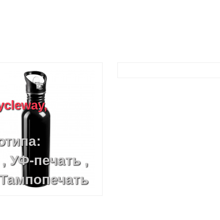
cleway,
отипа:
, УФ-печать ,
 Тампопечать
по