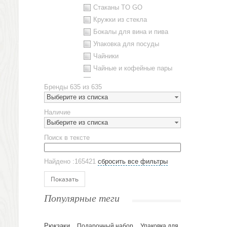
Стаканы TO GO
Кружки из стекла
Бокалы для вина и пива
Упаковка для посуды
Чайники
Чайные и кофейные пары
Металлическая посуда
Бренды
635 из 635
Наборы посуды
Выберите из списка
Предметы сервировки
Наличие
Стаканы
Выберите из списка
Эко кружки
Поиск в тексте
ЕВРОПОСУДА
Аксессуары
Найдено :165421
сбросить все фильтры
Ежедневники и блокноты
Блокноты
Показать
Ежедневники полудатированные
Популярные теги
Датированные ежедневники
Ежедневники недатированные
Рюкзаки
Подарочный набор
Упаковка для
Планинги и телефонные книжки