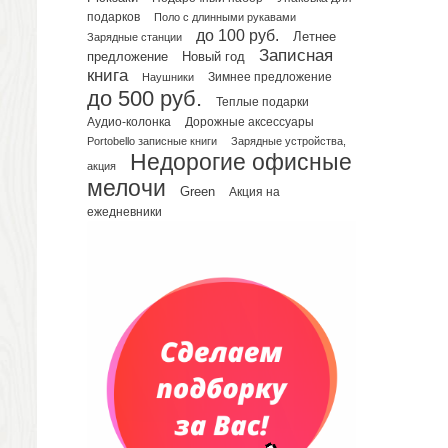
подарков
Поло с длинными рукавами
Планинги датированные
до 100 руб.
Летнее
Зарядные станции
Планинги недатированные
Записная
предложение
Новый год
Телефонные книжки
книга
Зимнее предложение
Наушники
до 500 руб.
Еженедельники
Теплые подарки
Органайзер на ежедневник
Аудио-колонка
Дорожные аксессуары
Portobello записные книги
Зарядные устройства,
Сумки и Рюкзаки
Недорогие офисные
Сумки для планшетов и ноутбуков
акция
мелочи
Рюкзаки
Green
Акция на
ежедневники
Конференц-сумки
Чемоданы
Сумки для покупок промо
Несессеры и косметички
Сумки спортивные
Сумки дорожные
Портфели
Чехлы для планшетов и ноутбуков
Сумка на пояс или шею
Аксессуары