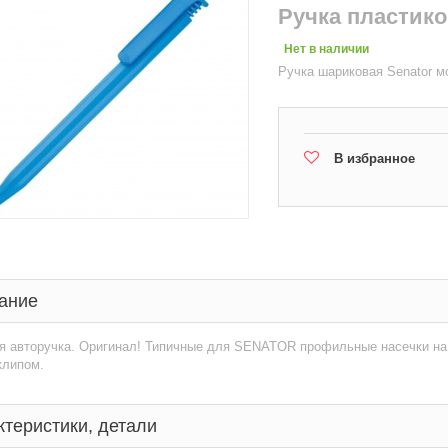
Ручка пластико
Нет в наличии
Ручка шариковая Senator мо
В избранное
ание
я авторучка. Оригинал! Типичные для SENATOR профильные насечки на
клипом.
ктеристики, детали