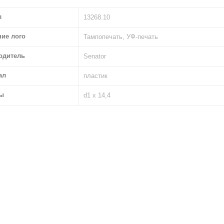
л
13268.10
ние лого
Тампопечать, УФ-печать
одитель
Senator
ал
пластик
ы
d1 х 14,4