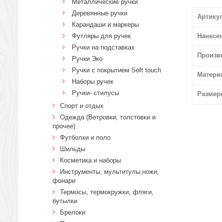
Металлические ручки
Деревянные ручки
Артику
Карандаши и маркеры
Футляры для ручек
Нанесе
Ручки на подставках
Произв
Ручки Эко
Ручки с покрытием Soft touch
Матери
Наборы ручек
Ручки- стилусы
Размер
Спорт и отдых
Одежда (Ветровки, толстовки и
прочее)
Футболки и поло
Шильды
Косметика и наборы
Инструменты, мультитулы,ножи,
фонари
Термосы, термокружки, фляги,
бутылки
Брелоки