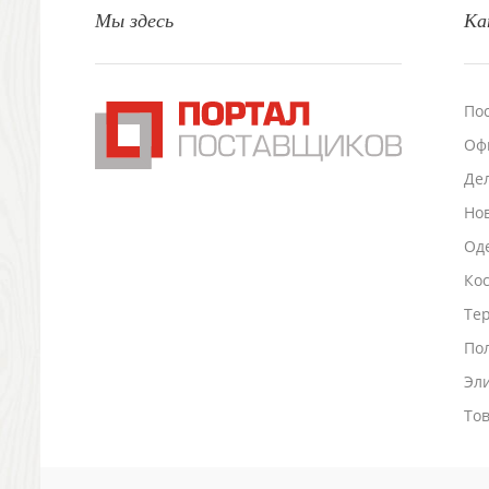
Мы здесь
Ка
Настольные аксессуары
Настольные календари
Подставки для визиток записок телефонов
Канцтовары
По
Промо
Оф
Антистрессы
Светоотражатели
Де
Зажигалки
Но
Зеркала и косметички
Оде
Открывашки
Промо-мелочи
Ко
Зонты и дождевики
Тер
Зонты-трости
По
Складные зонты
Эл
Дождевики
Деловые аксессуары
То
Дорожные органайзеры
Обложки для документов
Зажимы для купюр