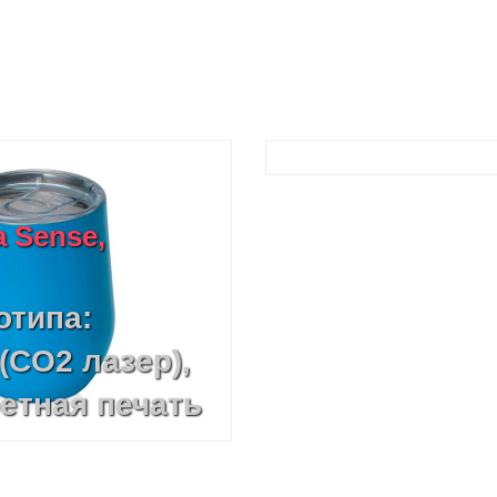
 Sense,
отипа:
(CO2 лазер),
етная печать
 (CO2 лазер),