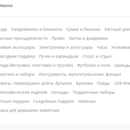
талог
суда
Ежедневники и блокноты
Сумки и Рюкзаки
Уютный дом
исные принадлежности
Промо
Зонты и дождевики
ловые аксессуары
Электроника и аксессуары
Часы
Упаковк
вогодние подарки
Ручки и карандаши
Спорт и отдых
жда (Ветровки, толстовки и прочее)
Футболки и поло
Шильд
сметика и наборы
Инструменты, мультитулы,ножи, фонари
мосы, термокружки, фляги, бутылки
Брелоки
Пледы
USB Фл
лиграфические изделия
Награды
Подарочные наборы
итные подарки
Cъедобные подарки
Новинки
вары для домашних животных