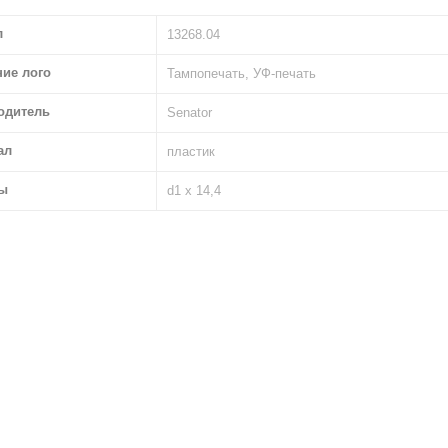
л
13268.04
ние лого
Тампопечать, УФ-печать
одитель
Senator
ал
пластик
ы
d1 х 14,4