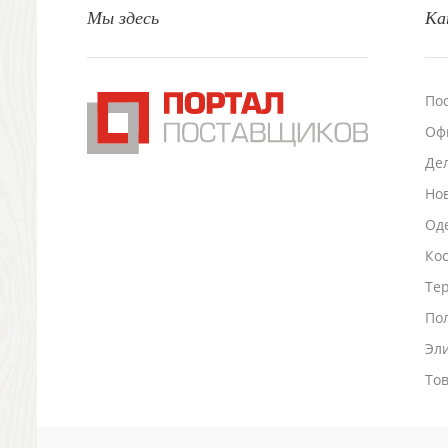
Мы здесь
Ка
Настольные аксессуары
Настольные календари
Подставки для визиток записок телефонов
Канцтовары
По
Промо
Оф
Антистрессы
Светоотражатели
Де
Зажигалки
Но
Зеркала и косметички
Оде
Открывашки
Ко
Промо-мелочи
Зонты и дождевики
Тер
Зонты-трости
По
Складные зонты
Эл
Дождевики
Деловые аксессуары
То
Дорожные органайзеры
Обложки для документов
Зажимы для купюр