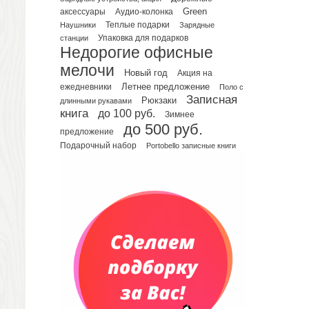
Green
аксессуары
Аудио-колонка
Планинги датированные
Наушники
Теплые подарки
Зарядные
Планинги недатированные
Упаковка для подарков
станции
Телефонные книжки
Недорогие офисные
Еженедельники
мелочи
Новый год
Акция на
Органайзер на ежедневник
Летнее предложение
ежедневники
Поло с
Записная
Сумки и Рюкзаки
Рюкзаки
длинными рукавами
книга
до 100 руб.
Зимнее
Сумки для планшетов и ноутбуков
до 500 руб.
Рюкзаки
предложение
Подарочный набор
Portobello записные книги
Конференц-сумки
Чемоданы
Сумки для покупок промо
Несессеры и косметички
Сумки спортивные
Сумки дорожные
Портфели
Чехлы для планшетов и ноутбуков
Сумка на пояс или шею
Аксессуары