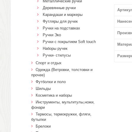
Металлические ручки
Деревянные ручки
Артику
Карандаши и маркеры
Футляры для ручек
Нанесе
Ручки на подставках
Произв
Ручки Эко
Ручки с покрытием Soft touch
Матери
Наборы ручек
Ручки- стилусы
Размер
Спорт и отдых
Одежда (Ветровки, толстовки и
прочее)
Футболки и поло
Шильды
Косметика и наборы
Инструменты, мультитулы,ножи,
фонари
Термосы, термокружки, фляги,
бутылки
Брелоки