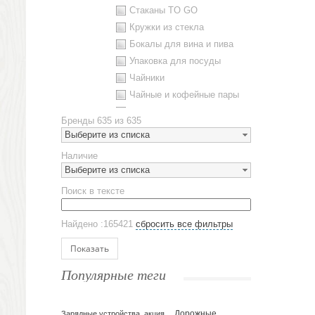
Стаканы TO GO
Кружки из стекла
Бокалы для вина и пива
Упаковка для посуды
Чайники
Чайные и кофейные пары
Металлическая посуда
Бренды
635 из 635
Наборы посуды
Выберите из списка
Предметы сервировки
Наличие
Стаканы
Выберите из списка
Эко кружки
Поиск в тексте
ЕВРОПОСУДА
Аксессуары
Найдено :165421
сбросить все фильтры
Ежедневники и блокноты
Блокноты
Показать
Ежедневники полудатированные
Популярные теги
Датированные ежедневники
Ежедневники недатированные
Планинги и телефонные книжки
Зарядные устройства, акция
Дорожные