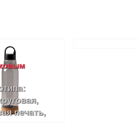
иковым
отипа:
круговая,
ая печать,