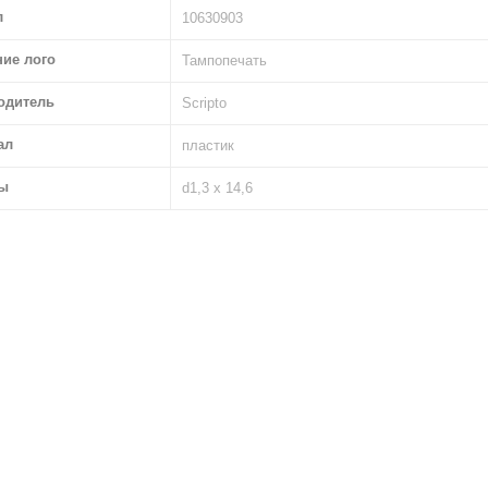
л
10630903
ние лого
Тампопечать
одитель
Scripto
ал
пластик
ы
d1,3 х 14,6