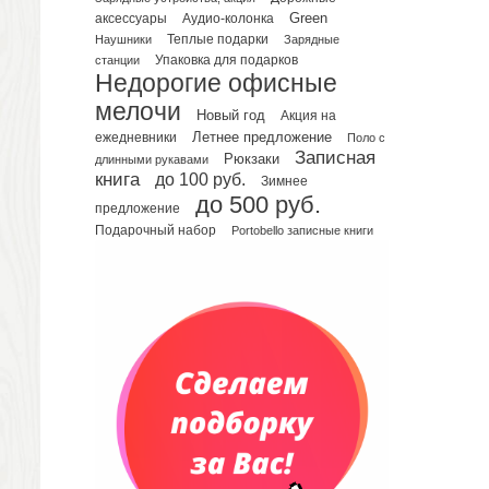
Green
аксессуары
Аудио-колонка
Планинги датированные
Наушники
Теплые подарки
Зарядные
Планинги недатированные
Упаковка для подарков
станции
Телефонные книжки
Недорогие офисные
Еженедельники
мелочи
Новый год
Акция на
Органайзер на ежедневник
Летнее предложение
ежедневники
Поло с
Записная
Сумки и Рюкзаки
Рюкзаки
длинными рукавами
книга
до 100 руб.
Зимнее
Сумки для планшетов и ноутбуков
до 500 руб.
Рюкзаки
предложение
Подарочный набор
Portobello записные книги
Конференц-сумки
Чемоданы
Сумки для покупок промо
Несессеры и косметички
Сумки спортивные
Сумки дорожные
Портфели
Чехлы для планшетов и ноутбуков
Сумка на пояс или шею
Аксессуары