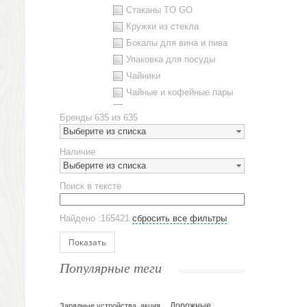
Стаканы TO GO
Кружки из стекла
Бокалы для вина и пива
Упаковка для посуды
Чайники
Чайные и кофейные пары
Металлическая посуда
Бренды
635 из 635
Наборы посуды
Выберите из списка
Предметы сервировки
Наличие
Стаканы
Выберите из списка
Эко кружки
Поиск в тексте
ЕВРОПОСУДА
Аксессуары
Найдено :165421
сбросить все фильтры
Ежедневники и блокноты
Блокноты
Показать
Ежедневники полудатированные
Популярные теги
Датированные ежедневники
Ежедневники недатированные
Планинги и телефонные книжки
Зарядные устройства, акция
Дорожные