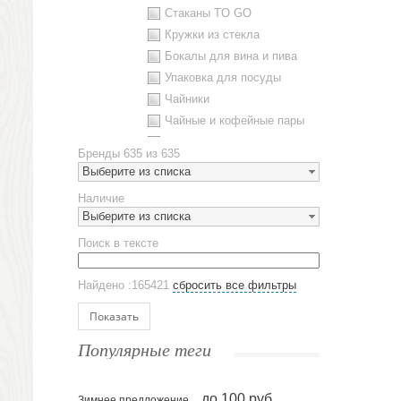
Стаканы TO GO
Кружки из стекла
Бокалы для вина и пива
Упаковка для посуды
Чайники
Чайные и кофейные пары
Металлическая посуда
Бренды
635 из 635
Наборы посуды
Выберите из списка
Предметы сервировки
Наличие
Стаканы
Выберите из списка
Эко кружки
Поиск в тексте
ЕВРОПОСУДА
Аксессуары
Найдено :165421
сбросить все фильтры
Ежедневники и блокноты
Блокноты
Показать
Ежедневники полудатированные
Популярные теги
Датированные ежедневники
Ежедневники недатированные
до 100 руб.
Планинги и телефонные книжки
Зимнее предложение