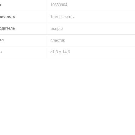
л
10630904
ние лого
Тампопечать
одитель
Scripto
ал
пластик
ы
d1,3 х 14,6