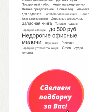
Подарочный набор
Акция на ежедневники
Планинги датированные
Летнее предложение
Новый год
Упаковка
Планинги недатированные
для подарков
Portobello записные книги
Поло с
Телефонные книжки
длинными рукавами
Дорожные аксессуары
Записная книга
Еженедельники
Теплые подарки
до 500 руб.
Органайзер на ежедневник
Зарядные станции
Недорогие офисные
Сумки и Рюкзаки
мелочи
Сумки для планшетов и ноутбуков
Рюкзаки
Наушники
Рюкзаки
Green
Зарядные устройства, акция
Аудио-
колонка
Конференц-сумки
Чемоданы
Сумки для покупок промо
Несессеры и косметички
Сумки спортивные
Сумки дорожные
Портфели
Чехлы для планшетов и ноутбуков
Сумка на пояс или шею
Аксессуары