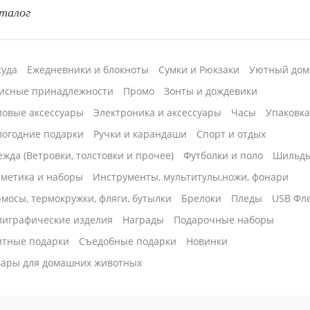
талог
суда
Ежедневники и блокноты
Сумки и Рюкзаки
Уютный дом
исные принадлежности
Промо
Зонты и дождевики
ловые аксессуары
Электроника и аксессуары
Часы
Упаковк
вогодние подарки
Ручки и карандаши
Спорт и отдых
жда (Ветровки, толстовки и прочее)
Футболки и поло
Шильд
сметика и наборы
Инструменты, мультитулы,ножи, фонари
мосы, термокружки, фляги, бутылки
Брелоки
Пледы
USB Фл
лиграфические изделия
Награды
Подарочные наборы
итные подарки
Cъедобные подарки
Новинки
вары для домашних животных