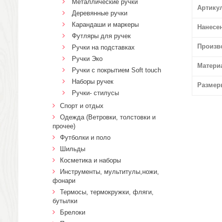
Металлические ручки
Артику
Деревянные ручки
Карандаши и маркеры
Нанесе
Футляры для ручек
Произв
Ручки на подставках
Ручки Эко
Матери
Ручки с покрытием Soft touch
Наборы ручек
Размер
Ручки- стилусы
Спорт и отдых
Одежда (Ветровки, толстовки и
прочее)
Футболки и поло
Шильды
Косметика и наборы
Инструменты, мультитулы,ножи,
фонари
Термосы, термокружки, фляги,
бутылки
Брелоки