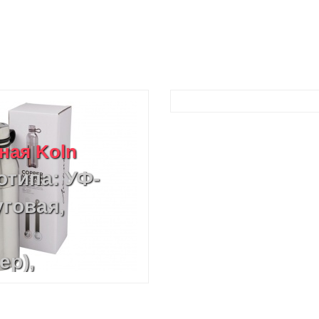
ная Koln
отипа: УФ-
уговая,
ер),
локонный