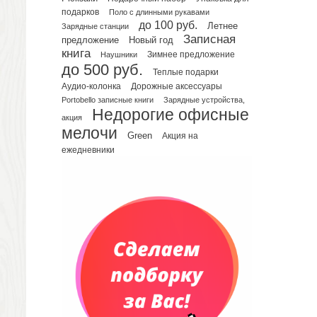
подарков
Поло с длинными рукавами
Планинги датированные
до 100 руб.
Летнее
Зарядные станции
Планинги недатированные
Записная
предложение
Новый год
Телефонные книжки
книга
Зимнее предложение
Наушники
до 500 руб.
Еженедельники
Теплые подарки
Органайзер на ежедневник
Аудио-колонка
Дорожные аксессуары
Portobello записные книги
Зарядные устройства,
Сумки и Рюкзаки
Недорогие офисные
Сумки для планшетов и ноутбуков
акция
мелочи
Рюкзаки
Green
Акция на
ежедневники
Конференц-сумки
Чемоданы
Сумки для покупок промо
Несессеры и косметички
Сумки спортивные
Сумки дорожные
Портфели
Чехлы для планшетов и ноутбуков
Сумка на пояс или шею
Аксессуары