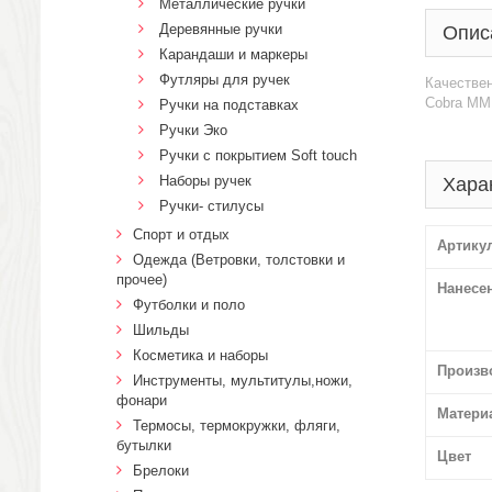
Металлические ручки
Деревянные ручки
Опис
Карандаши и маркеры
Футляры для ручек
Качествен
Cobra MM
Ручки на подставках
Ручки Эко
Ручки с покрытием Soft touch
Наборы ручек
Хара
Ручки- стилусы
Спорт и отдых
Артику
Одежда (Ветровки, толстовки и
прочее)
Нанесе
Футболки и поло
Шильды
Косметика и наборы
Произв
Инструменты, мультитулы,ножи,
фонари
Матери
Термосы, термокружки, фляги,
бутылки
Цвет
Брелоки