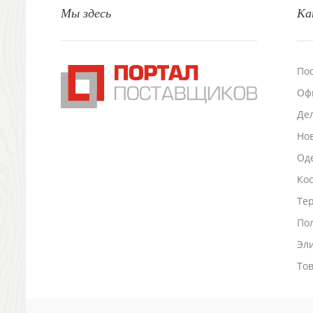
Мы здесь
Ка
Настольные аксессуары
Настольные календари
Подставки для визиток записок телефонов
Канцтовары
По
Промо
Оф
Антистрессы
Светоотражатели
Де
Зажигалки
Но
Зеркала и косметички
Оде
Открывашки
Промо-мелочи
Ко
Зонты и дождевики
Тер
Зонты-трости
По
Складные зонты
Эл
Дождевики
Деловые аксессуары
То
Дорожные органайзеры
Обложки для документов
Зажимы для купюр