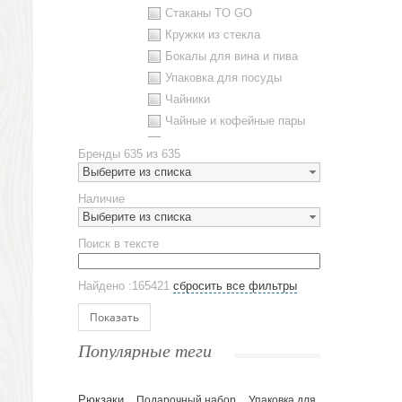
Стаканы TO GO
Кружки из стекла
Бокалы для вина и пива
Упаковка для посуды
Чайники
Чайные и кофейные пары
Металлическая посуда
Бренды
635 из 635
Наборы посуды
Выберите из списка
Предметы сервировки
Наличие
Стаканы
Выберите из списка
Эко кружки
Поиск в тексте
ЕВРОПОСУДА
Аксессуары
Найдено :165421
сбросить все фильтры
Ежедневники и блокноты
Блокноты
Показать
Ежедневники полудатированные
Популярные теги
Датированные ежедневники
Ежедневники недатированные
Рюкзаки
Подарочный набор
Упаковка для
Планинги и телефонные книжки