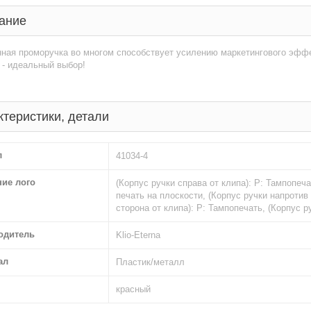
ание
ная проморучка во многом способствует усилению маркетингового эффе
 - идеальный выбор!
ктеристики, детали
л
41034-4
ние лого
(Корпус ручки справа от клипа): Р: Тампопеч
печать на плоскости, (Корпус ручки напротив
сторона от клипа): Р: Тампопечать, (Корпус 
одитель
Klio-Eterna
ал
Пластик/металл
красный