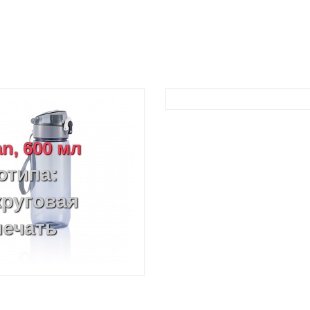
n, 600 мл
отипа:
круговая
печать