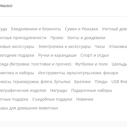
талог
суда
Ежедневники и блокноты
Сумки и Рюкзаки
Уютный дом
исные принадлежности
Промо
Зонты и дождевики
ловые аксессуары
Электроника и аксессуары
Часы
Упаковк
вогодние подарки
Ручки и карандаши
Спорт и отдых
жда (Ветровки, толстовки и прочее)
Футболки и поло
Шильд
сметика и наборы
Инструменты, мультитулы,ножи, фонари
мосы, термокружки, фляги, бутылки
Брелоки
Пледы
USB Фл
лиграфические изделия
Награды
Подарочные наборы
итные подарки
Cъедобные подарки
Новинки
вары для домашних животных