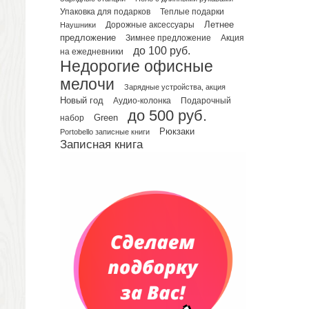
Упаковка для подарков
Теплые подарки
Планинги датированные
Летнее
Наушники
Дорожные аксессуары
Планинги недатированные
предложение
Зимнее предложение
Акция
Телефонные книжки
до 100 руб.
на ежедневники
Недорогие офисные
Еженедельники
мелочи
Органайзер на ежедневник
Зарядные устройства, акция
Сумки и Рюкзаки
Новый год
Подарочный
Аудио-колонка
до 500 руб.
Сумки для планшетов и ноутбуков
Green
набор
Рюкзаки
Рюкзаки
Portobello записные книги
Записная книга
Конференц-сумки
Чемоданы
Сумки для покупок промо
Несессеры и косметички
Сумки спортивные
Сумки дорожные
Портфели
Чехлы для планшетов и ноутбуков
Сумка на пояс или шею
Аксессуары