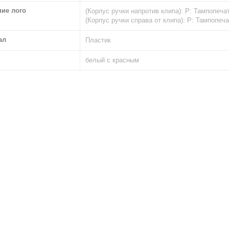
ние лого
(Корпус ручки напротив клипа): Р: Тампопечат
(Корпус ручки справа от клипа): Р: Тампопеча
ал
Пластик
белый с красным