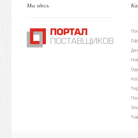
Мы здесь
Ка
Настольные аксессуары
Настольные календари
Подставки для визиток записок телефонов
Канцтовары
По
Промо
Оф
Антистрессы
Светоотражатели
Де
Зажигалки
Но
Зеркала и косметички
Оде
Открывашки
Ко
Промо-мелочи
Зонты и дождевики
Тер
Зонты-трости
По
Складные зонты
Эл
Дождевики
Деловые аксессуары
То
Дорожные органайзеры
Обложки для документов
Зажимы для купюр