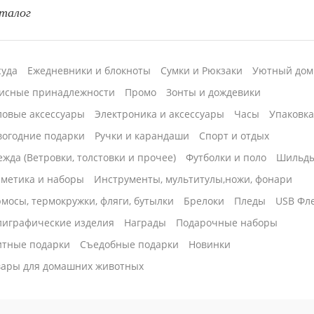
талог
суда
Ежедневники и блокноты
Сумки и Рюкзаки
Уютный дом
исные принадлежности
Промо
Зонты и дождевики
ловые аксессуары
Электроника и аксессуары
Часы
Упаковк
вогодние подарки
Ручки и карандаши
Спорт и отдых
жда (Ветровки, толстовки и прочее)
Футболки и поло
Шильд
сметика и наборы
Инструменты, мультитулы,ножи, фонари
мосы, термокружки, фляги, бутылки
Брелоки
Пледы
USB Фл
лиграфические изделия
Награды
Подарочные наборы
итные подарки
Cъедобные подарки
Новинки
вары для домашних животных