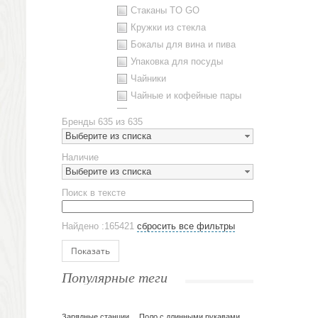
Стаканы TO GO
Кружки из стекла
Бокалы для вина и пива
Упаковка для посуды
Чайники
Чайные и кофейные пары
Металлическая посуда
Бренды
635 из 635
Наборы посуды
Выберите из списка
Предметы сервировки
Наличие
Стаканы
Выберите из списка
Эко кружки
Поиск в тексте
ЕВРОПОСУДА
Аксессуары
Найдено :165421
сбросить все фильтры
Ежедневники и блокноты
Блокноты
Показать
Ежедневники полудатированные
Популярные теги
Датированные ежедневники
Ежедневники недатированные
Планинги и телефонные книжки
Зарядные станции
Поло с длинными рукавами