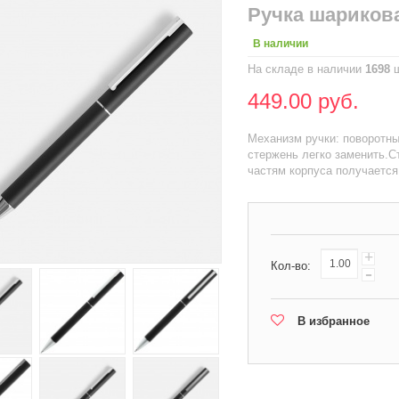
Ручка шарикова
В наличии
На складе в наличии
1698
ш
449.00 руб.
Механизм ручки: поворотный
стержень легко заменить.С
частям корпуса получается
+
Кол-во:
-
В избранное