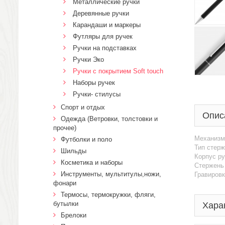
Металлические ручки
Деревянные ручки
Карандаши и маркеры
Футляры для ручек
Ручки на подставках
Ручки Эко
Ручки с покрытием Soft touch
Наборы ручек
Ручки- стилусы
Спорт и отдых
Опис
Одежда (Ветровки, толстовки и
прочее)
Механизм 
Футболки и поло
Тип стержн
Шильды
Корпус ру
Косметика и наборы
Стержень
Инструменты, мультитулы,ножи,
Гравировк
фонари
Термосы, термокружки, фляги,
бутылки
Хара
Брелоки