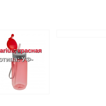
rius, красная
отипа: УФ-