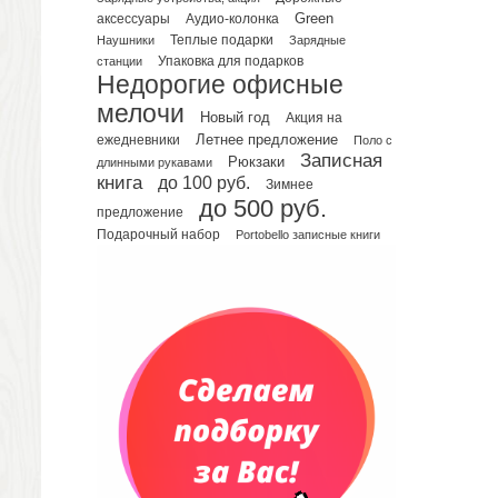
Green
аксессуары
Аудио-колонка
Планинги датированные
Наушники
Теплые подарки
Зарядные
Планинги недатированные
Упаковка для подарков
станции
Телефонные книжки
Недорогие офисные
Еженедельники
мелочи
Новый год
Акция на
Органайзер на ежедневник
Летнее предложение
ежедневники
Поло с
Записная
Сумки и Рюкзаки
Рюкзаки
длинными рукавами
книга
до 100 руб.
Зимнее
Сумки для планшетов и ноутбуков
до 500 руб.
Рюкзаки
предложение
Подарочный набор
Portobello записные книги
Конференц-сумки
Чемоданы
Сумки для покупок промо
Несессеры и косметички
Сумки спортивные
Сумки дорожные
Портфели
Чехлы для планшетов и ноутбуков
Сумка на пояс или шею
Аксессуары