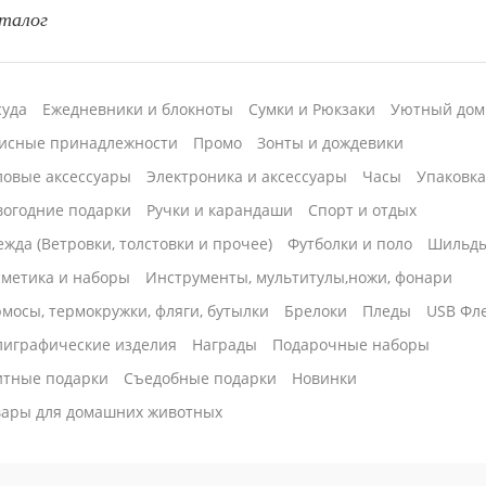
талог
суда
Ежедневники и блокноты
Сумки и Рюкзаки
Уютный дом
исные принадлежности
Промо
Зонты и дождевики
ловые аксессуары
Электроника и аксессуары
Часы
Упаковк
вогодние подарки
Ручки и карандаши
Спорт и отдых
жда (Ветровки, толстовки и прочее)
Футболки и поло
Шильд
сметика и наборы
Инструменты, мультитулы,ножи, фонари
мосы, термокружки, фляги, бутылки
Брелоки
Пледы
USB Фл
лиграфические изделия
Награды
Подарочные наборы
итные подарки
Cъедобные подарки
Новинки
вары для домашних животных