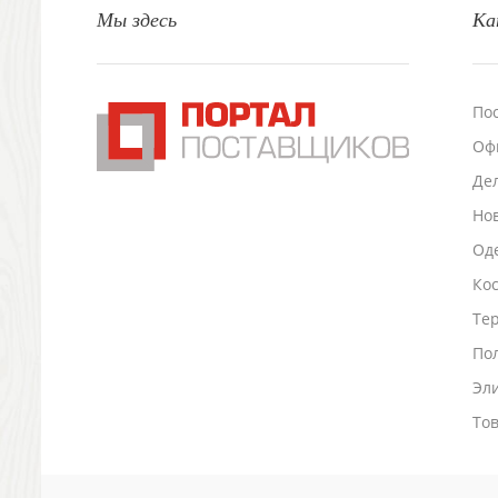
Мы здесь
Ка
Настольные аксессуары
Настольные календари
Подставки для визиток записок телефонов
Канцтовары
По
Промо
Оф
Антистрессы
Светоотражатели
Де
Зажигалки
Но
Зеркала и косметички
Оде
Открывашки
Ко
Промо-мелочи
Зонты и дождевики
Тер
Зонты-трости
По
Складные зонты
Эл
Дождевики
Деловые аксессуары
То
Дорожные органайзеры
Обложки для документов
Зажимы для купюр