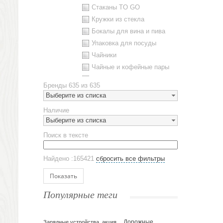
Стаканы TO GO
Кружки из стекла
Бокалы для вина и пива
Упаковка для посуды
Чайники
Чайные и кофейные пары
Металлическая посуда
Бренды
635 из 635
Наборы посуды
Выберите из списка
Предметы сервировки
Наличие
Стаканы
Выберите из списка
Эко кружки
Поиск в тексте
ЕВРОПОСУДА
Аксессуары
Найдено :165421
сбросить все фильтры
Ежедневники и блокноты
Блокноты
Показать
Ежедневники полудатированные
Популярные теги
Датированные ежедневники
Ежедневники недатированные
Планинги и телефонные книжки
Зарядные устройства, акция
Дорожные