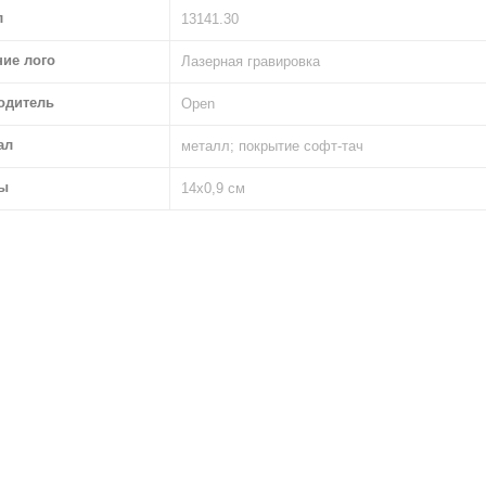
л
13141.30
ние лого
Лазерная гравировка
одитель
Open
ал
металл; покрытие софт-тач
ы
14х0,9 см