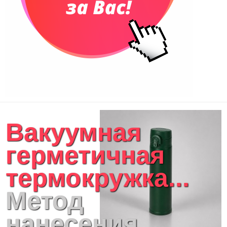
Вакуумная
герметичная
термокружка...
Метод
нанесения