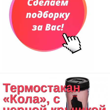
Термостакан
«Кола», с
черной крышкой