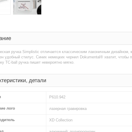
ание
ская ручка Simplistic отличается классическим лаконичным дизайном, 
н удобный стилус. Синих немецких чернил Dokumental® хватит, чтобы 
ку TC-ball ручка пишет невероятно мягко.
ктеристики, детали
л
P610.942
ние лого
лазерная гравировка
одитель
XD Collection
ал
алюминий; полипропилен