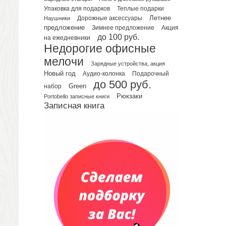
Упаковка для подарков
Теплые подарки
Планинги датированные
Летнее
Наушники
Дорожные аксессуары
Планинги недатированные
предложение
Зимнее предложение
Акция
Телефонные книжки
до 100 руб.
на ежедневники
Недорогие офисные
Еженедельники
мелочи
Органайзер на ежедневник
Зарядные устройства, акция
Сумки и Рюкзаки
Новый год
Подарочный
Аудио-колонка
до 500 руб.
Сумки для планшетов и ноутбуков
Green
набор
Рюкзаки
Рюкзаки
Portobello записные книги
Записная книга
Конференц-сумки
Чемоданы
Сумки для покупок промо
Несессеры и косметички
Сумки спортивные
Сумки дорожные
Портфели
Чехлы для планшетов и ноутбуков
Сумка на пояс или шею
Аксессуары