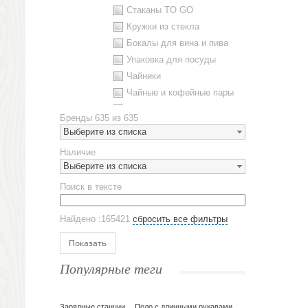
Стаканы TO GO
Кружки из стекла
Бокалы для вина и пива
Упаковка для посуды
Чайники
Чайные и кофейные пары
Металлическая посуда
Бренды
635 из 635
Наборы посуды
Выберите из списка
Предметы сервировки
Наличие
Стаканы
Выберите из списка
Эко кружки
Поиск в тексте
ЕВРОПОСУДА
Аксессуары
Найдено :165421
сбросить все фильтры
Ежедневники и блокноты
Блокноты
Показать
Ежедневники полудатированные
Популярные теги
Датированные ежедневники
Ежедневники недатированные
Планинги и телефонные книжки
Зарядные станции
Поло с длинными рукавами