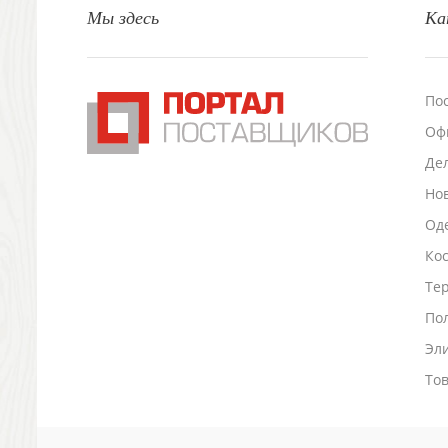
Мы здесь
Ка
Настольные аксессуары
Настольные календари
Подставки для визиток записок телефонов
Канцтовары
По
Промо
Оф
Антистрессы
Светоотражатели
Де
Зажигалки
Но
Зеркала и косметички
Оде
Открывашки
Ко
Промо-мелочи
Зонты и дождевики
Тер
Зонты-трости
По
Складные зонты
Эл
Дождевики
Деловые аксессуары
То
Дорожные органайзеры
Обложки для документов
Зажимы для купюр