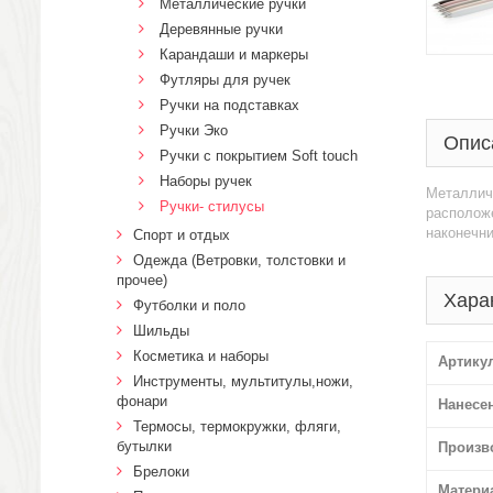
Металлические ручки
Деревянные ручки
Карандаши и маркеры
Футляры для ручек
Ручки на подставках
Ручки Эко
Опис
Ручки с покрытием Soft touch
Наборы ручек
Металличе
Ручки- стилусы
расположе
наконечни
Спорт и отдых
Одежда (Ветровки, толстовки и
прочее)
Хара
Футболки и поло
Шильды
Косметика и наборы
Артику
Инструменты, мультитулы,ножи,
фонари
Нанесе
Термосы, термокружки, фляги,
бутылки
Произв
Брелоки
Матери