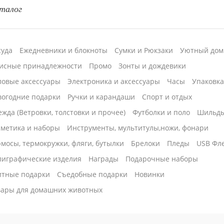
талог
суда
Ежедневники и блокноты
Сумки и Рюкзаки
Уютный дом
исные принадлежности
Промо
Зонты и дождевики
ловые аксессуары
Электроника и аксессуары
Часы
Упаковк
вогодние подарки
Ручки и карандаши
Спорт и отдых
жда (Ветровки, толстовки и прочее)
Футболки и поло
Шильд
сметика и наборы
Инструменты, мультитулы,ножи, фонари
мосы, термокружки, фляги, бутылки
Брелоки
Пледы
USB Фл
лиграфические изделия
Награды
Подарочные наборы
итные подарки
Cъедобные подарки
Новинки
вары для домашних животных