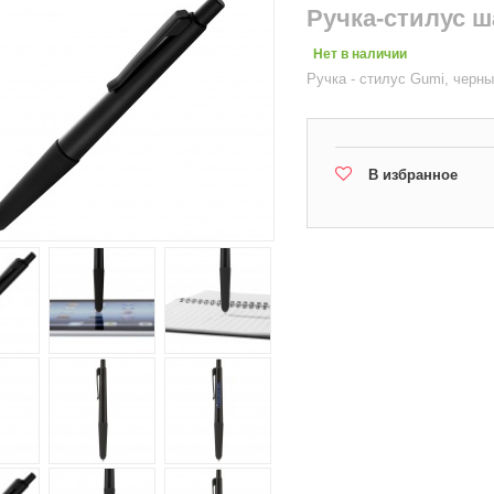
Ручка-стилус 
Нет в наличии
Ручка - стилус Gumi, черн
В избранное