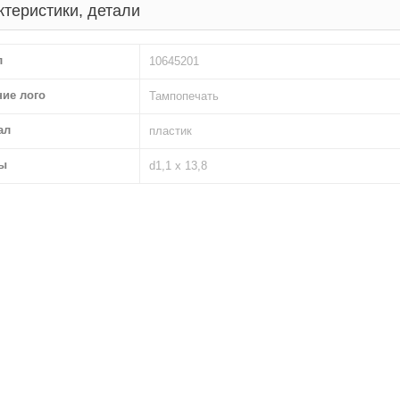
ктеристики, детали
л
10645201
ние лого
Тампопечать
ал
пластик
ы
d1,1 х 13,8