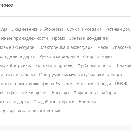
талог
суда
Ежедневники и блокноты
Сумки и Рюкзаки
Уютный дом
исные принадлежности
Промо
Зонты и дождевики
ловые аксессуары
Электроника и аксессуары
Часы
Упаковк
вогодние подарки
Ручки и карандаши
Спорт и отдых
жда (Ветровки, толстовки и прочее)
Футболки и поло
Шильд
сметика и наборы
Инструменты, мультитулы,ножи, фонари
мосы, термокружки, фляги, бутылки
Брелоки
Пледы
USB Фл
лиграфические изделия
Награды
Подарочные наборы
итные подарки
Cъедобные подарки
Новинки
вары для домашних животных