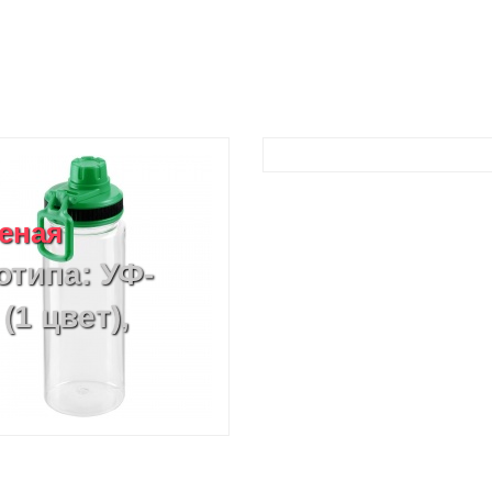
леная
отипа: УФ-
(1 цвет),