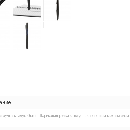
ание
 ручка-стилус Gumi. Шариковая ручка-стилус с кнопочным механизмом 