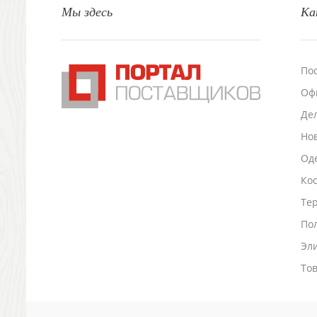
Мы здесь
Ка
Настольные аксессуары
Настольные календари
Подставки для визиток записок телефонов
Канцтовары
По
Промо
Оф
Антистрессы
Светоотражатели
Де
Зажигалки
Но
Зеркала и косметички
Оде
Открывашки
Ко
Промо-мелочи
Зонты и дождевики
Тер
Зонты-трости
По
Складные зонты
Эл
Дождевики
Деловые аксессуары
То
Дорожные органайзеры
Обложки для документов
Зажимы для купюр