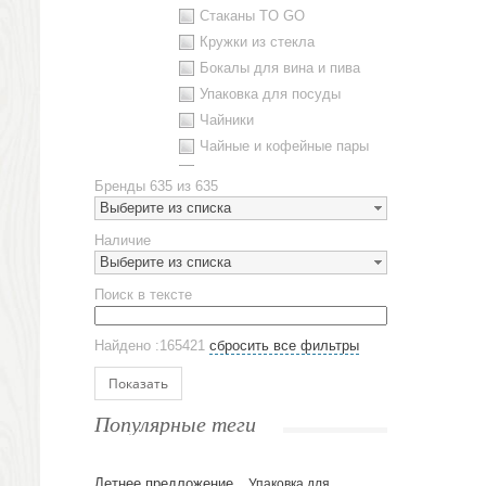
Стаканы TO GO
Кружки из стекла
Бокалы для вина и пива
Упаковка для посуды
Чайники
Чайные и кофейные пары
Металлическая посуда
Бренды
635 из 635
Наборы посуды
Выберите из списка
Предметы сервировки
Наличие
Стаканы
Выберите из списка
Эко кружки
Поиск в тексте
ЕВРОПОСУДА
Аксессуары
Найдено :165421
сбросить все фильтры
Ежедневники и блокноты
Блокноты
Показать
Ежедневники полудатированные
Популярные теги
Датированные ежедневники
Ежедневники недатированные
Летнее предложение
Упаковка для
Планинги и телефонные книжки