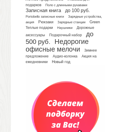
подарков
Поло с длинными рукавами
Планинги датированные
Записная книга
до 100 руб.
Планинги недатированные
Portobello записные книги
Зарядные устройства,
Телефонные книжки
Рюкзаки
Green
акция
Зарядные станции
Еженедельники
Теплые подарки
Наушники
Дорожные
до
Органайзер на ежедневник
Подарочный набор
аксессуары
500 руб.
Недорогие
Сумки и Рюкзаки
офисные мелочи
Сумки для планшетов и ноутбуков
Зимнее
Рюкзаки
предложение
Аудио-колонка
Акция на
Новый год
ежедневники
Конференц-сумки
Чемоданы
Сумки для покупок промо
Несессеры и косметички
Сумки спортивные
Сумки дорожные
Портфели
Чехлы для планшетов и ноутбуков
Сумка на пояс или шею
Аксессуары