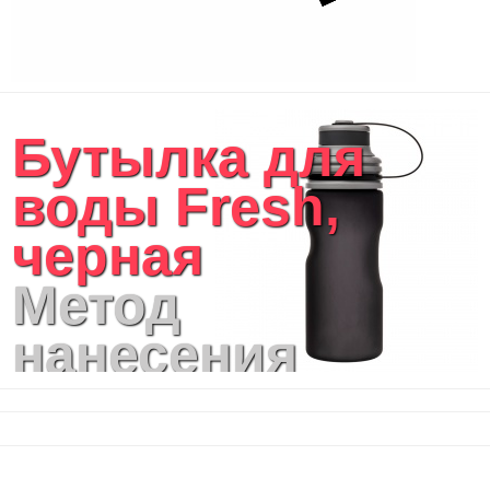
Бутылка для
воды Fresh,
черная
Метод
нанесения
логотипа: УФ-
печать, Круговая