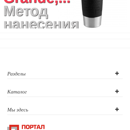
Метод
нанесения
логотипа: УФ-
печать,
Лазерная
гравировка,
Разделы
Тампопечать
Каталог
Мы здесь