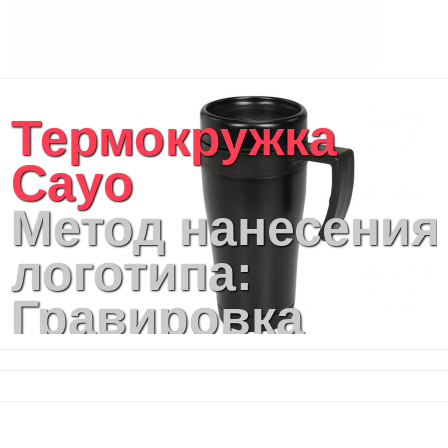
Термокружка
Cayo
Метод нанесения
логотипа:
Гравировка
круговая
(оптоволоконны