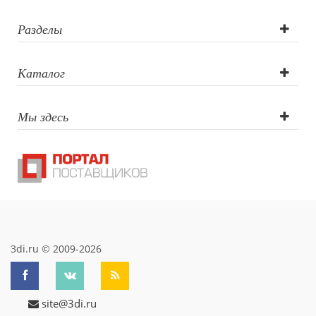
лазер),
Тампопечать,
Разделы
Гравировка
Каталог
(оптоволоконны
Мы здесь
лазер)
3di.ru © 2009-2026
site@3di.ru