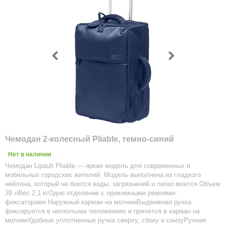
Чемодан 2-колесный Pliable, темно-синий
Нет в наличии
Чемодан Lipault Pliable — яркая модель для современных и
мобильных городских жителей. Модель выполнена из гладкого
нейлона, который не боится воды, загрязнений и легко моется.Объем
39 лВес 2,1 кгОдно отделение с прижимными ремнями-
фиксаторами Наружный карман на молнииВыдвижная ручка
фиксируется в нескольких положениях и прячется в карман на
молнииУдобные уплотненные ручки сверху, сбоку и снизуРучная