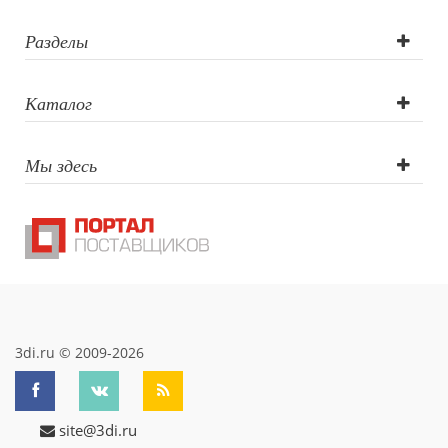
шелкография,
лазерная
Разделы
гравировка,
Каталог
тампопечать
Мы здесь
3di.ru © 2009-2026
site@3di.ru