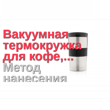
Вакуумная
термокружка
для кофе,...
Метод
нанесения
логотипа:
круговая