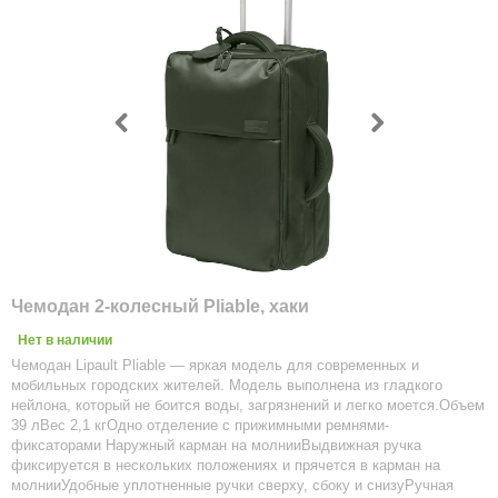
Чемодан 2-колесный Pliable, хаки
Нет в наличии
Чемодан Lipault Pliable — яркая модель для современных и
мобильных городских жителей. Модель выполнена из гладкого
нейлона, который не боится воды, загрязнений и легко моется.Объем
39 лВес 2,1 кгОдно отделение с прижимными ремнями-
фиксаторами Наружный карман на молнииВыдвижная ручка
фиксируется в нескольких положениях и прячется в карман на
молнииУдобные уплотненные ручки сверху, сбоку и снизуРучная