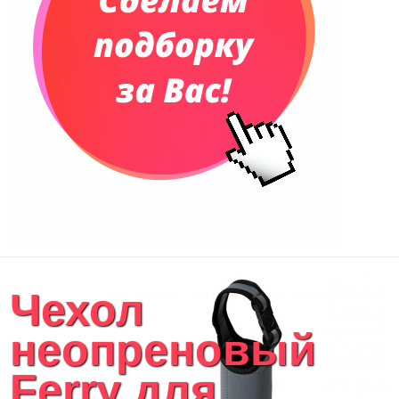
Чехол
неопреновый
Ferry для